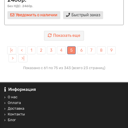
Без НДС: 2460р.
Уведомить о наличии
Быстрый заказ
Показать еще
|<
<
1
2
3
4
5
6
7
8
9
>
>|
Показано с 61 по 75 из 343 (всего 23 страниц)
Информация
О нас
Оплата
Доставка
Контакты
Блог