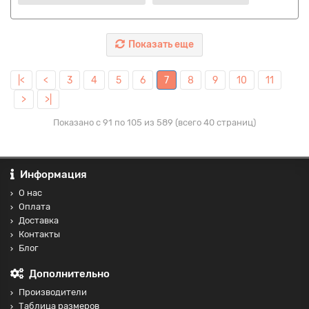
Показать еще
|<
<
3
4
5
6
7
8
9
10
11
>
>|
Показано с 91 по 105 из 589 (всего 40 страниц)
Информация
О нас
Оплата
Доставка
Контакты
Блог
Дополнительно
Производители
Таблица размеров