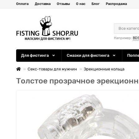
Оплата
Доставка
Отзывы
О нас
Блог
Распродажа
Все катег
Например:
BD
Для фистинга
Смазки для фистинга
Попп
Секс-товары для мужчин
Эрекционные кольца
Толстое прозрачное эрекционн