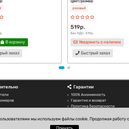
р:
Цвет/размер:
й
розовый
519р.
р.
Без НДС: 519р.
В корзину
Уведомить о наличии
рый заказ
Быстрый заказ
ительно
Гарантии
тели
100% Анонимность
азмеров
Гарантия и возврат
Политика безопасности
 товаров
Соглашение на обработку перс
данных
пользователями мы используем файлы cookie. Продолжая работу с
Принять