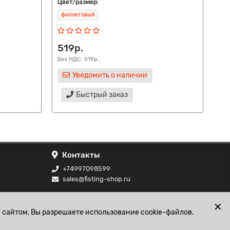
Цвет/размер:
Цве
фиолетовый
пр
519р.
4
Без НДС: 519р.
Без
Уведомить о наличии
Быстрый заказ
Контакты
+74997098599
sales@fisting-shop.ru
ональных
✕
 сайтом, Вы разрешаете использование cookie-файлов.