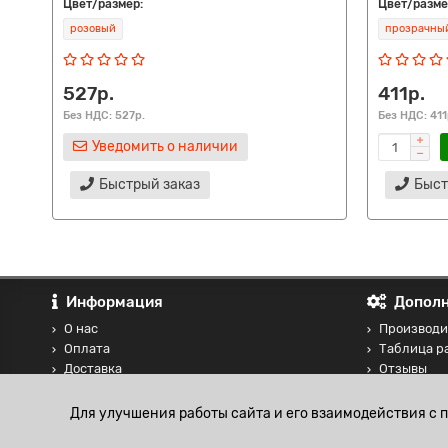
Цвет/размер:
Цвет/разме
розовый
прозрачны
527р.
411р.
Без НДС: 527р.
Без НДС: 411
Уведомить о наличии
Быстрый заказ
Быст
Информация
Дополн
О нас
Производи
Оплата
Таблица р
Доставка
Отзывы
Контакты
Сравнение
Блог
Для улучшения работы сайта и его взаимодействия с 