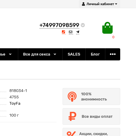
Личный кабинет
+74997098599
0
лье
Все для секса
SALES
Блог
818034-1
100%
4755
анонимность
ToyFa
100 г
Все виды оплат
Акции, скидки,