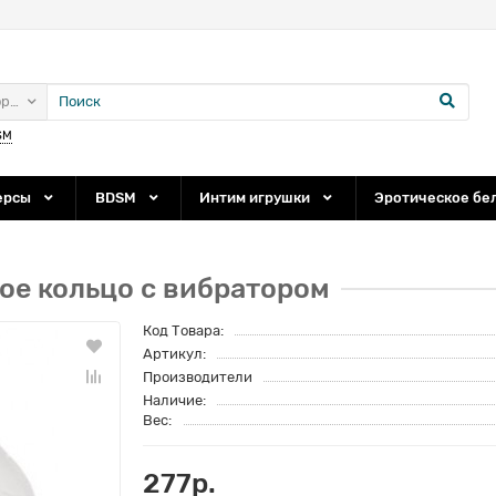
ории
SM
ерсы
BDSM
Интим игрушки
Эротическое бе
ое кольцо с вибратором
Код Товара:
Артикул:
Производители
Наличие:
Вес:
277р.