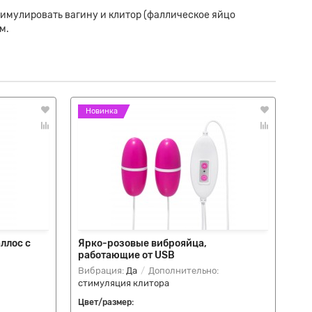
тимулировать вагину и клитор (фаллическое яйцо
м.
Новинка
Н
ллос с
Ярко-розовые виброяйца,
Ро
работающие от USB
вы
Вибрация:
Да
Дополнительно:
Ви
стимуляция клитора
Цвет/размер:
Цве