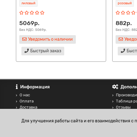
лиловый
розовый
5069р.
882р.
Без НДС: 5069р.
Без НДС: 88
Уведомить о наличии
Уведо
Быстрый заказ
Быст
Информация
Дополн
О нас
Производи
Оплата
Таблица р
Доставка
Отзывы
Контакты
Сравнение
Блог
Для улучшения работы сайта и его взаимодействия с 