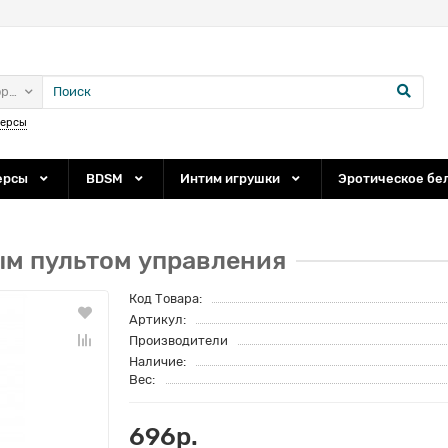
ории
персы
ерсы
BDSM
Интим игрушки
Эротическое бе
ым пультом управления
Код Товара:
Артикул:
Производители
Наличие:
Вес:
696р.