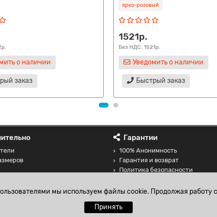
ярко-розовый
1521р.
2р.
Без НДС: 1521р.
мить о наличии
Уведомить о наличии
рый заказ
Быстрый заказ
ительно
Гарантии
тели
100% Анонимность
азмеров
Гарантия и возврат
Политика безопасности
 товаров
Соглашение на обработку перс
данных
пользователями мы используем файлы cookie. Продолжая работу с
Принять