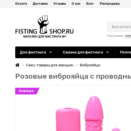
Оплата
Доставка
Отзывы
О нас
Блог
Распродажа
Все катег
Например:
по
Для фистинга
Смазки для фистинга
Попп
Секс-товары для женщин
Виброяйцо
Розовые виброяйца с проводн
Новинка