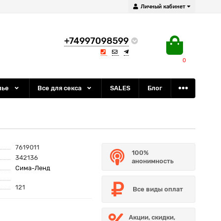
Личный кабинет
+74997098599
0
лье
Все для секса
SALES
Блог
7619011
100%
342136
анонимность
Сима-Ленд
121
Все виды оплат
Акции, скидки,