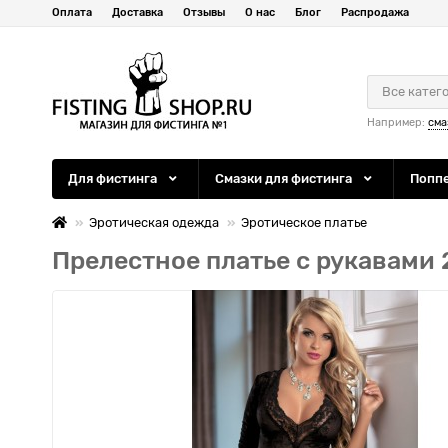
Оплата
Доставка
Отзывы
О нас
Блог
Распродажа
Все катег
Например:
сма
Для фистинга
Смазки для фистинга
Попп
Эротическая одежда
Эротическое платье
Прелестное платье с рукавами 