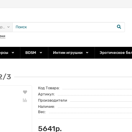
ории
зки
ерсы
BDSM
Интим игрушки
Эротическое бе
2/3
Код Товара:
Артикул:
Производители
Наличие:
Вес:
5641р.