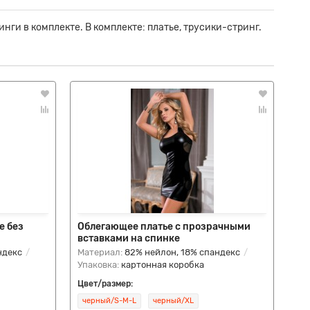
нги в комплекте. В комплекте: платье, трусики-стринг.
е без
Облегающее платье с прозрачными
Эф
вставками на спинке
се
ндекс
Материал:
82% нейлон, 18% спандекс
Ма
Упаковка:
картонная коробка
Упа
Цвет/размер:
Цве
черный/S-M-L
черный/XL
че