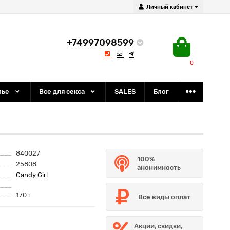
Личный кабинет
+74997098599
0
лье
Все для секса
SALES
Блог
840027
100%
25808
анонимность
Candy Girl
170 г
Все виды оплат
Акции, скидки,