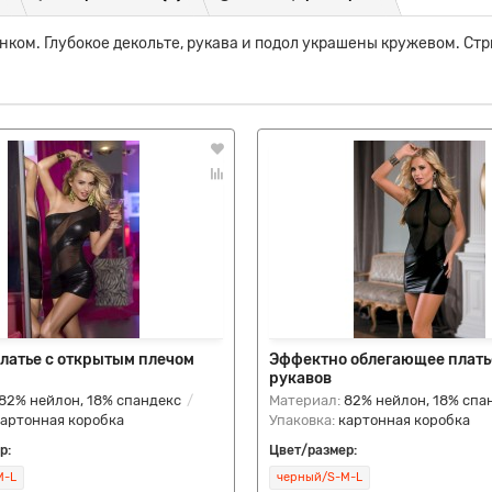
ком. Глубокое декольте, рукава и подол украшены кружевом. Стри
латье с открытым плечом
Эффектно облегающее плать
рукавов
82% нейлон, 18% спандекс
Материал:
82% нейлон, 18% спа
картонная коробка
Упаковка:
картонная коробка
р:
Цвет/размер:
M-L
черный/S-M-L