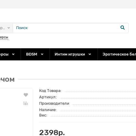
ории
персы
ерсы
BDSM
Интим игрушки
Эротическое бе
ечом
Код Товара:
Артикул:
Производители
Наличие:
Вес:
2398р.