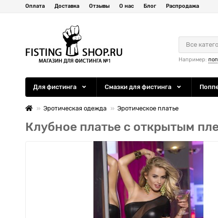
Оплата
Доставка
Отзывы
О нас
Блог
Распродажа
Все катег
Например:
по
Для фистинга
Смазки для фистинга
Попп
Эротическая одежда
Эротическое платье
Клубное платье с открытым пл