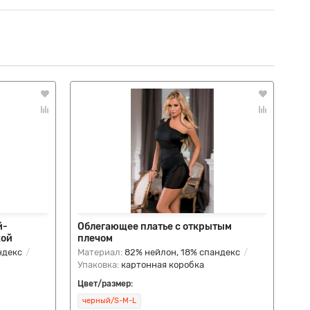
й-
Облегающее платье с открытым
Пл
кой
плечом
ндекс
Материал:
82% нейлон, 18% спандекс
Ма
Упаковка:
картонная коробка
Упа
Цвет/размер:
Цве
черный/S-M-L
че