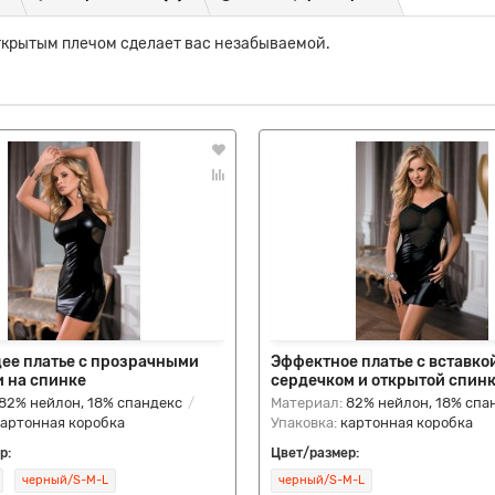
ткрытым плечом сделает вас незабываемой.
ее платье с прозрачными
Эффектное платье с вставко
и на спинке
сердечком и открытой спин
82% нейлон, 18% спандекс
Материал:
82% нейлон, 18% спа
картонная коробка
Упаковка:
картонная коробка
р:
Цвет/размер:
черный/S-M-L
черный/S-M-L