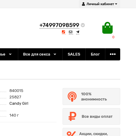
Личный кабинет
+74997098599
0
лье
Все для секса
SALES
Блог
840015
100%
25827
анонимность
Candy Girl
140 г
Все виды оплат
Акции, скидки,