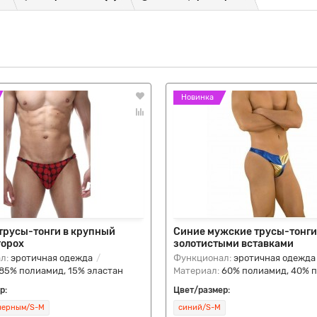
Новинка
трусы-тонги в крупный
Синие мужские трусы-тонги
горох
золотистыми вставками
л:
эротичная одежда
Функционал:
эротичная одежда
85% полиамид, 15% эластан
Материал:
60% полиамид, 40% 
р:
Цвет/размер:
черным/S-M
синий/S-M