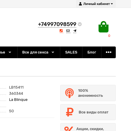
Личный кабинет
+74997098599
0
лье
Все для секса
SALES
Блог
LB15411
100%
360344
анонимность
La Blinque
50
Все виды оплат
Акции, скидки,