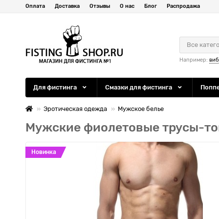
Оплата
Доставка
Отзывы
О нас
Блог
Распродажа
Все катег
Например:
виб
Для фистинга
Смазки для фистинга
Попп
Эротическая одежда
Мужское белье
Мужские фиолетовые трусы-то
Новинка