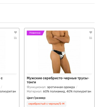
Новинка
Н
 с
Мужские серебристо-черные трусы-
Му
тонги
по
Функционал:
эротичная одежда
Фу
полиуретан
Материал:
60% полиамид, 40% полиуретан
Ма
Цвет/размер:
Цве
серебристый с черным/S-M
яр