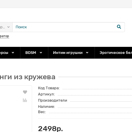
ории
ратор
ерсы
BDSM
Интим игрушки
Эротическое бе
нги из кружева
Код Товара:
Артикул:
Производители
Наличие:
Вес:
2498р.