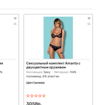
ми
Сексуальный комплект Amanta с
Со
двухцветным кружевом
4%
Коллекция:
Sexy
Материал:
94%
Ма
полиамид, 6% эластан
Упа
Цвет/размер:
Цве
кр
3058р.
55