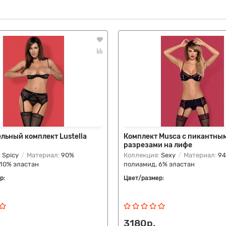
льный комплект Lustella
Комплект Musca с пикантны
разрезами на лифе
:
Spicy
Материал:
90%
Коллекция:
Sexy
Материал:
9
10% эластан
полиамид, 6% эластан
р:
Цвет/размер:
3180р.