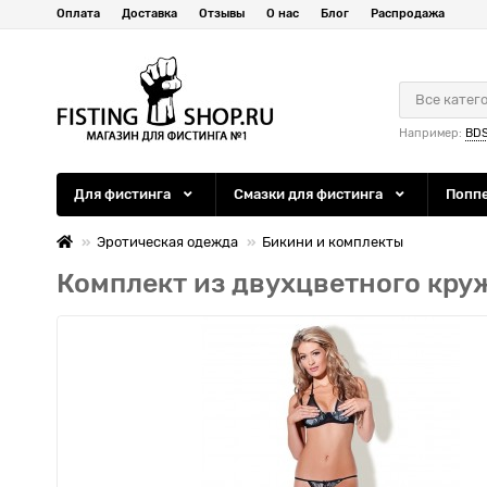
Оплата
Доставка
Отзывы
О нас
Блог
Распродажа
Все катег
Например:
BD
Для фистинга
Смазки для фистинга
Попп
Эротическая одежда
Бикини и комплекты
Комплект из двухцветного кру