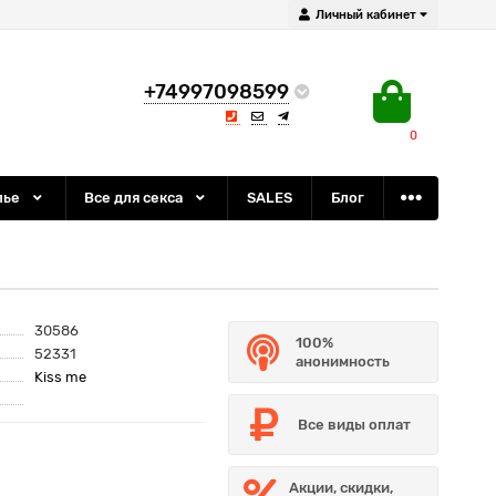
Личный кабинет
+74997098599
0
лье
Все для секса
SALES
Блог
30586
100%
52331
анонимность
Kiss me
Все виды оплат
Акции, скидки,