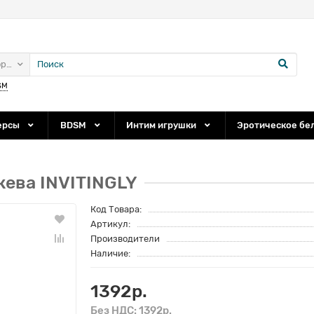
ории
SM
ерсы
BDSM
Интим игрушки
Эротическое бе
жева INVITINGLY
Код Товара:
Артикул:
Производители
Наличие:
1392р.
Без НДС: 1392р.