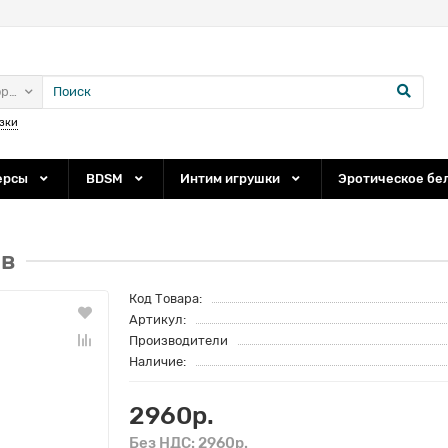
ории
зки
ерсы
BDSM
Интим игрушки
Эротическое бе
ов
Код Товара:
Артикул:
Производители
Наличие:
2960р.
Без НДС: 2960р.