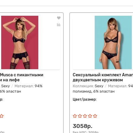
 Musca с пикантными
Сексуальный комплект Aman
и на лифе
двухцветным кружевом
:
Sexy
Материал:
94%
Коллекция:
Sexy
Материал:
9
 6% эластан
полиамид, 6% эластан
р:
Цвет/размер:
3058р.
80р.
Без НДС: 3058р.