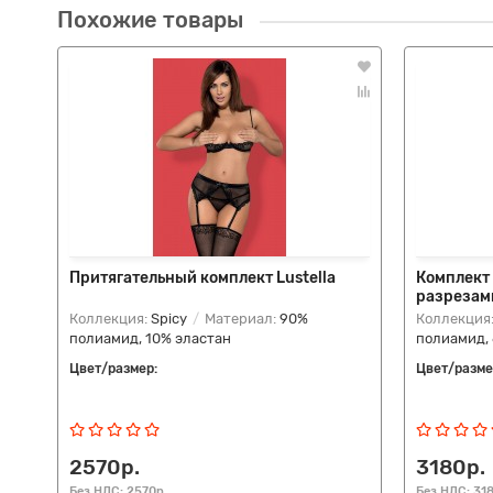
Похожие товары
Притягательный комплект Lustella
Комплект
разрезам
Коллекция:
Spicy
Материал:
90%
Коллекция
полиамид, 10% эластан
полиамид,
Цвет/размер:
Цвет/разме
2570р.
3180р.
Без НДС: 2570р.
Без НДС: 31