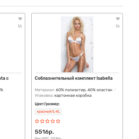
ta с
Соблазнительный комплект Isabella
Ко
4%
Материал:
60% полиэстер, 40% эластан
Ма
Упаковка:
картонная коробка
Упа
Цвет/размер:
Цве
красный/L-XL
бе
5516р.
3
Без НДС: 5516р.
Без