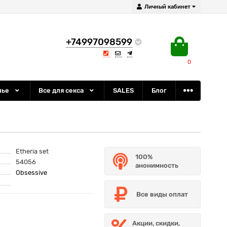
Личный кабинет
+74997098599
0
лье
Все для секса
SALES
Блог
Etheria set
100%
54056
анонимность
Obsessive
Все виды оплат
Акции, скидки,