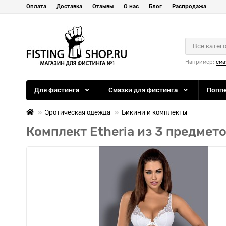
Оплата
Доставка
Отзывы
О нас
Блог
Распродажа
Все катег
Например:
сма
Для фистинга
Смазки для фистинга
Попп
Эротическая одежда
Бикини и комплекты
Комплект Etheria из 3 предмет