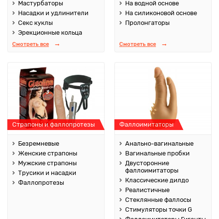
Мастурбаторы
На водной основе
Насадки и удлинители
На силиконовой основе
Секс куклы
Пролонгаторы
Эрекционные кольца
Смотреть все
Смотреть все
Страпоны и фаллопротезы
Фаллоимитаторы
Безремневые
Анально-вагинальные
Женские страпоны
Вагинальные пробки
Мужские страпоны
Двусторонние
фаллоимитаторы
Трусики и насадки
Классические дилдо
Фаллопротезы
Реалистичные
Стеклянные фаллосы
Стимуляторы точки G