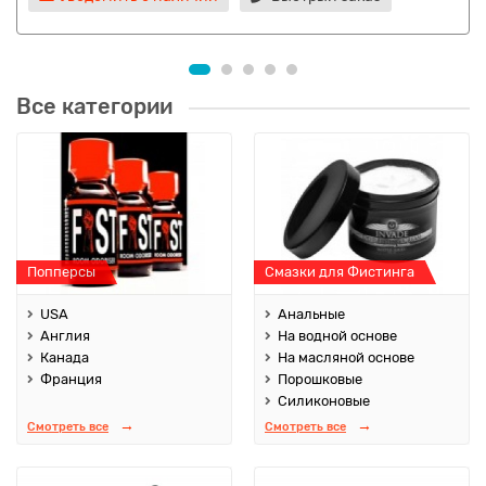
Все категории
Попперсы
Смазки для Фистинга
USA
Анальные
Англия
На водной основе
Канада
На масляной основе
Франция
Порошковые
Силиконовые
Смотреть все
Смотреть все