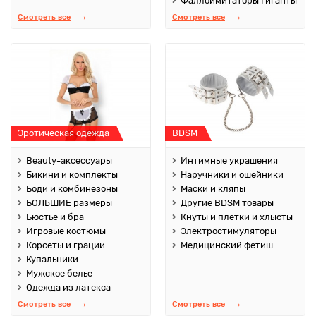
Фаллоимитаторы Гиганты
Смотреть все
Смотреть все
Эротическая одежда
BDSM
Beauty-аксессуары
Интимные украшения
Бикини и комплекты
Наручники и ошейники
Боди и комбинезоны
Маски и кляпы
БОЛЬШИЕ размеры
Другие BDSM товары
Бюстье и бра
Кнуты и плётки и хлысты
Игровые костюмы
Электростимуляторы
Корсеты и грации
Медицинский фетиш
Купальники
Мужское белье
Одежда из латекса
Смотреть все
Смотреть все