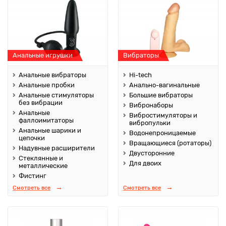
Анальные игрушки
Вибраторы
Анальные вибраторы
Hi-tech
Анальные пробки
Анально-вагинальные
Анальные стимуляторы
Большие вибраторы
без вибрации
Вибронаборы
Анальные
Вибростимуляторы и
фаллоимитаторы
вибропульки
Анальные шарики и
Водонепроницаемые
цепочки
Вращающиеся (ротаторы)
Надувные расширители
Двусторонние
Стеклянные и
Для двоих
металлические
Фистинг
Смотреть все
Смотреть все