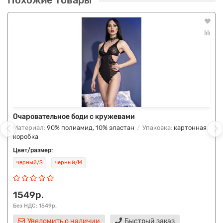
Похожие товары
Очаровательное боди с кружевами
Материал:
90% полиамид, 10% эластан
Упаковка:
картонная
коробка
Цвет/размер:
черный/S
черный/M
1549р.
Без НДС: 1549р.
Уведомить о наличии
Быстрый заказ