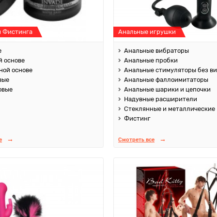
я Фистинга
Анальные игрушки
е
Анальные вибраторы
й основе
Анальные пробки
ной основе
Анальные стимуляторы без в
вые
Анальные фаллоимитаторы
овые
Анальные шарики и цепочки
Надувные расширители
Стеклянные и металлические
Фистинг
е
Смотреть все