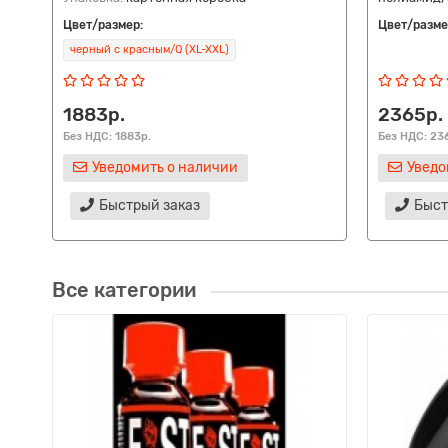
Цвет/размер:
Цвет/разме
черный с красным/Q (XL-XXL)
1883р.
2365р.
Без НДС: 1883р.
Без НДС: 23
Уведомить о наличии
Уведо
Быстрый заказ
Быст
Все категории