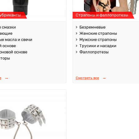
лубриканты
Страпоны и фаллопротезы
 смазки
Безремневые
ающие
Женские страпоны
е масла и свечи
Мужские страпоны
й основе
Трусики и насадки
оновой основе
Фаллопротезы
аторы
е
Смотреть все