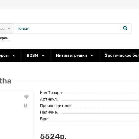
ории
персы
ерсы
BDSM
Интим игрушки
Эротическое бе
tha
Код Товара:
Артикул:
Производители
Наличие:
Вес:
5524р.