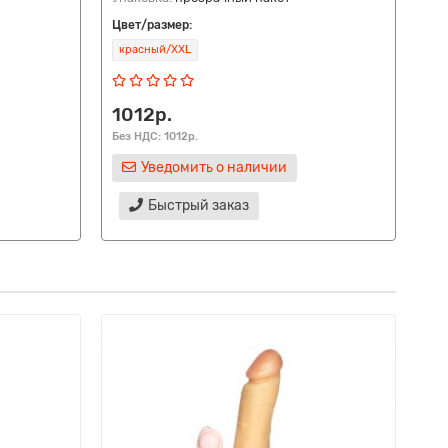
Цвет/размер:
Цве
красный/XXL
че
1012р.
14
Без НДС: 1012р.
Без
Уведомить о наличии
Быстрый заказ