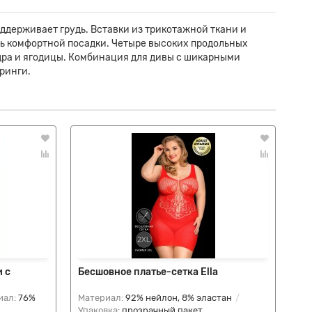
ддерживает грудь. Вставки из трикотажной ткани и
чь комфортной посадки. Четыре высоких продольных
дра и ягодицы. Комбинация для дивы с шикарными
ринги.
 с
Бесшовное платье-сетка Ella
Об
He
иал:
76%
Материал:
92% нейлон, 8% эластан
Ма
Упаковка:
прозрачный пакет
Упа