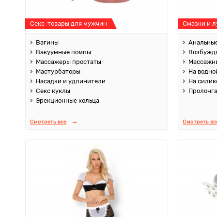
Секс-товары для мужчин
Смазки и 
Вагины
Анальные
Вакуумные помпы
Возбужд
Массажеры простаты
Массажны
Мастурбаторы
На водно
Насадки и удлинители
На силик
Секс куклы
Пролонг
Эрекционные кольца
Смотреть все
Смотреть вс