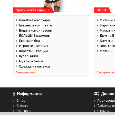
Эротическая одежда
BDSM
Beauty-аксессуары
Интимны
Бикини и комплекты
Наручник
Боди и комбинезоны
Маски и 
БОЛЬШИЕ размеры
Другие B
Бюстье и бра
Кнуты и 
Игровые костюмы
Электро
Корсеты и грации
Медицин
Купальники
Мужское белье
Одежда из латекса
Смотреть все
Смотреть вс
Информация
Дополн
О нас
Производи
Оплата
Таблица р
Доставка
Отзывы