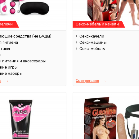
мелочи
Секс-мебель и качели
ющие средства (не БАДы)
Секс-качели
 гигиена
Секс-машины
ативы
Секс-мебель
ы
 питания и аксессуары
кие игры
кие наборы
е
Смотреть все