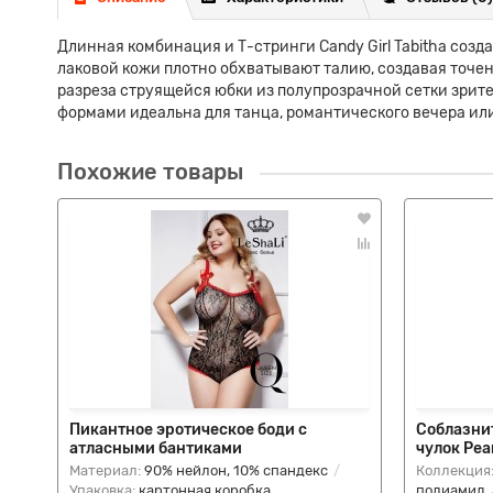
Длинная комбинация и Т-стринги Candy Girl Tabitha соз
лаковой кожи плотно обхватывают талию, создавая точе
разреза струящейся юбки из полупрозрачной сетки зрит
формами идеальна для танца, романтического вечера или
Похожие товары
Пикантное эротическое боди с
Соблазни
атласными бантиками
чулок Pea
Материал:
90% нейлон, 10% спандекс
Коллекция
Упаковка:
картонная коробка
полиамид,