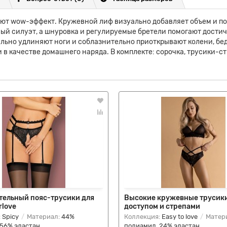
дают wow-эффект. Кружевной лиф визуально добавляет объем и по
ный силуэт, а шнуровка и регулируемые бретели помогают дости
ельно удлиняют ноги и соблазнительно приоткрывают колени, бе
 в качестве домашнего наряда. В комплекте: сорочка, трусики-ст
тельный пояс-трусики для
Высокие кружевные трусики
rlove
доступом и стрепами
:
Spicy
Материал:
44%
Коллекция:
Easy to love
Матер
 56% эластан
полиамид, 24% эластан