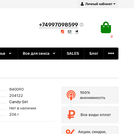
Личный кабинет
+74997098599
0
лье
Все для секса
SALES
Блог
840090
100%
204122
анонимность
Candy Girl
Нет в наличии
206 г
Все виды оплат
Акции, скидки,