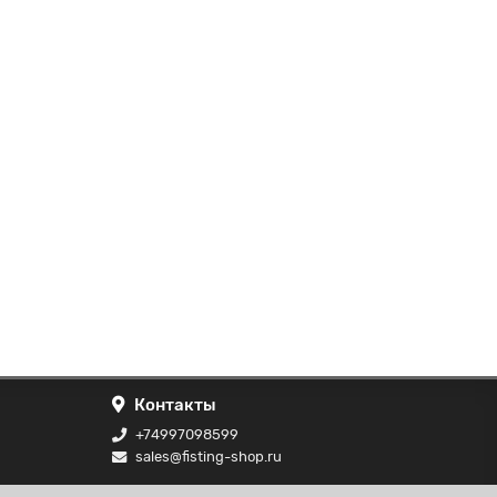
Контакты
+74997098599
sales@fisting-shop.ru