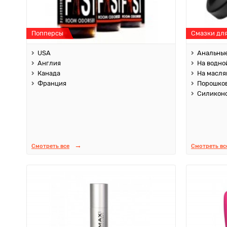
Попперсы
Смазки дл
USA
Анальны
Англия
На водно
Канада
На масля
Франция
Порошко
Силикон
Смотреть все
Смотреть вс