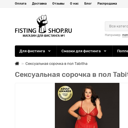
Оплата
Доставка
Отзывы
О нас
Блог
Распродажа
Все катег
Например:
по
Для фистинга
Смазки для фистинга
Попп
Сексуальная сорочка в пол Tabitha
Сексуальная сорочка в пол Tabi