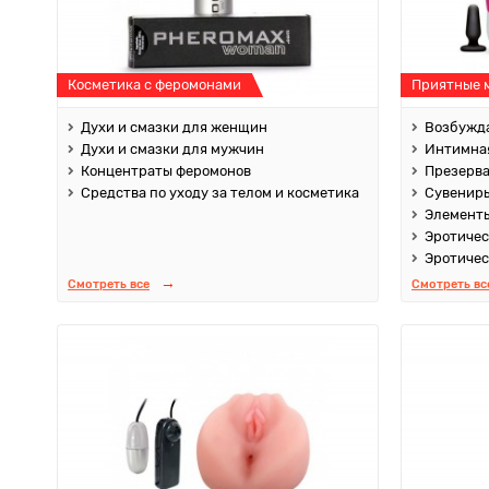
Косметика с феромонами
Приятные 
Духи и смазки для женщин
Возбужда
Духи и смазки для мужчин
Интимная
Концентраты феромонов
Презерв
Средства по уходу за телом и косметика
Сувенир
Элементы
Эротичес
Эротичес
Смотреть все
Смотреть вс