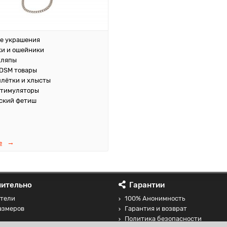
е украшения
и и ошейники
кляпы
DSM товары
плётки и хлысты
стимуляторы
ский фетиш
е
ительно
Гарантии
тели
100% Анонимность
азмеров
Гарантия и возврат
Политика безопасности