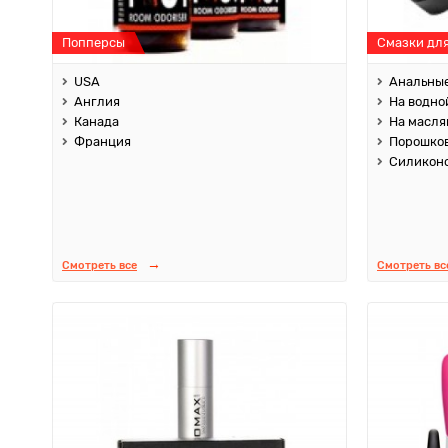
Попперсы
Смазки дл
USA
Анальны
Англия
На водно
Канада
На масля
Франция
Порошко
Силикон
Смотреть все
Смотреть вс