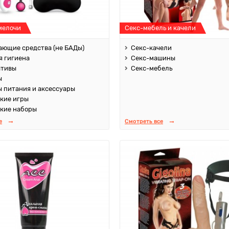
мелочи
Секс-мебель и качели
ющие средства (не БАДы)
Секс-качели
 гигиена
Секс-машины
ативы
Секс-мебель
ы
 питания и аксессуары
кие игры
кие наборы
е
Смотреть все