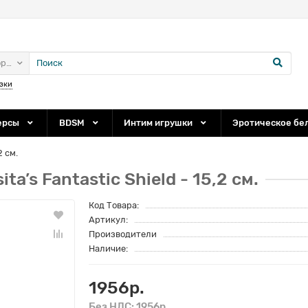
ории
зки
ерсы
BDSM
Интим игрушки
Эротическое бе
2 см.
’s Fantastic Shield - 15,2 см.
Код Товара:
Артикул:
Производители
Наличие:
1956р.
Без НДС: 1956р.