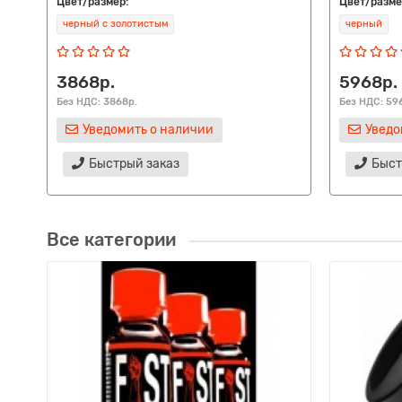
Цвет/размер:
Цвет/разме
черный с золотистым
черный
3868р.
5968р.
Без НДС: 3868р.
Без НДС: 59
Уведомить о наличии
Уведо
Быстрый заказ
Быст
Все категории