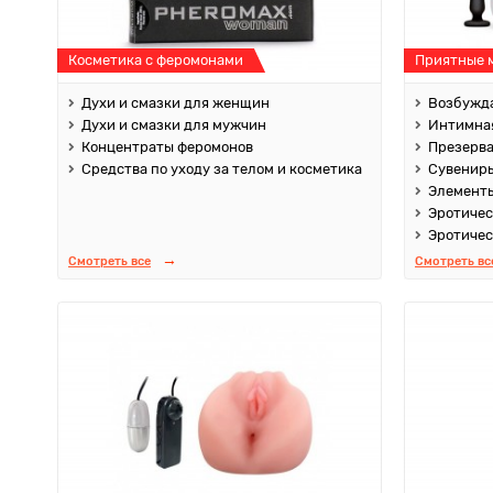
Косметика с феромонами
Приятные 
Духи и смазки для женщин
Возбужда
Духи и смазки для мужчин
Интимная
Концентраты феромонов
Презерв
Средства по уходу за телом и косметика
Сувенир
Элементы
Эротичес
Эротичес
Смотреть все
Смотреть вс