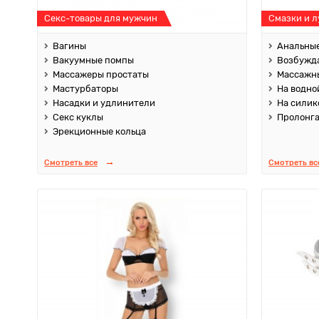
Секс-товары для мужчин
Смазки и 
Вагины
Анальные
Вакуумные помпы
Возбужд
Массажеры простаты
Массажны
Мастурбаторы
На водно
Насадки и удлинители
На силик
Секс куклы
Пролонг
Эрекционные кольца
Смотреть все
Смотреть вс