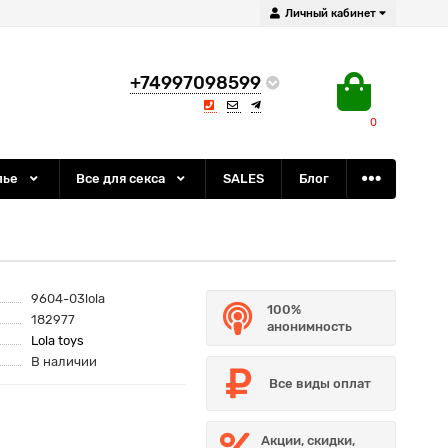
Личный кабинет
+74997098599
0
лье
Все для секса
SALES
Блог
9604-03lola
100%
182977
анонимность
Lola toys
В наличии
Все виды оплат
Акции, скидки,