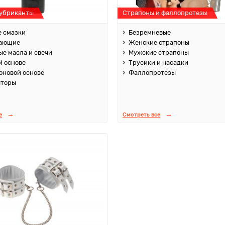
лубриканты
Страпоны и фаллопротезы
 смазки
Безремневые
ающие
Женские страпоны
е масла и свечи
Мужские страпоны
й основе
Трусики и насадки
оновой основе
Фаллопротезы
аторы
е
Смотреть все