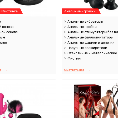
я Фистинга
Анальные игрушки
е
Анальные вибраторы
й основе
Анальные пробки
ной основе
Анальные стимуляторы без в
вые
Анальные фаллоимитаторы
овые
Анальные шарики и цепочки
Надувные расширители
Стеклянные и металлические
Фистинг
е
Смотреть все