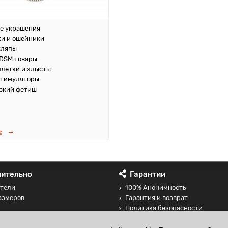
е украшения
и и ошейники
кляпы
DSM товары
плётки и хлысты
стимуляторы
ский фетиш
е
ительно
Гарантии
тели
100% Анонимность
азмеров
Гарантия и возврат
Политика безопасности
 товаров
Соглашение на обработку перс
данных