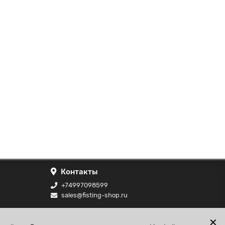
Контакты
+74997098599
sales@fisting-shop.ru
ональных
✕