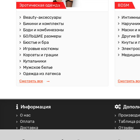
Эротическая одежда
BDSM
Beauty-аксессуары
Интимны
Бикини и комплекты
Наручник
Боди и комбинезоны
Маски и 
БОЛЬШИЕ размеры
Другие B
Бюстье и бра
Кнуты и 
Игровые костюмы
Электро
Корсеты и грации
Медицин
Купальники
Мужское белье
Одежда из латекса
Смотреть все
Смотреть вс
Информация
Дополн
О нас
Производи
Оплата
Таблица р
Доставка
Отзывы
Контакты
Сравнение