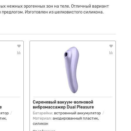
мых нежных эрогенных зон на теле. Отличный вариант
м предлогом. Изготовлен из шелковистого силикона.
Сиреневый вакуум-волновой
Же
e
вибромассажер Dual Pleasure
кл
лятор
Батарейки:
встроенный аккумулятор
Ба
тик,
Материал:
анодированный пластик,
Ма
силикон
си