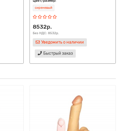
Цвет/размер:
Цве
сиреневый
8532р.
61
Без НДС: 8532р.
Без
Уведомить о наличии
Быстрый заказ