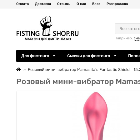
Оплата
Доставка
Отзывы
О нас
Блог
Распродажа
Все катег
Например:
сма
Для фистинга
Смазки для фистинга
Попп
Розовый мини-вибратор Mamasita’s Fantastic Shield - 15,
Розовый мини-вибратор Mamasita