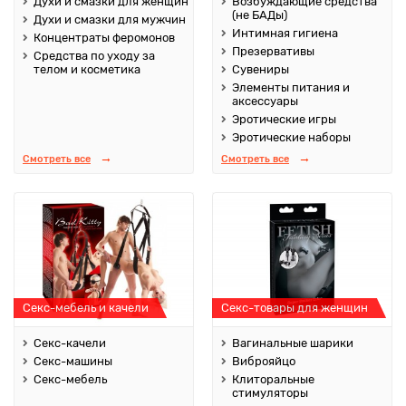
Духи и смазки для женщин
Возбуждающие средства
(не БАДы)
Духи и смазки для мужчин
Интимная гигиена
Концентраты феромонов
Презервативы
Средства по уходу за
телом и косметика
Сувениры
Элементы питания и
аксессуары
Эротические игры
Эротические наборы
Смотреть все
Смотреть все
Секс-мебель и качели
Секс-товары для женщин
Секс-качели
Вагинальные шарики
Секс-машины
Виброяйцо
Секс-мебель
Клиторальные
стимуляторы