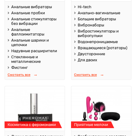
Анальные вибраторы
Hi-tech
Анальные пробки
Анально-вагинальные
Анальные стимуляторы
Большие вибраторы
без вибрации
Вибронаборы
Анальные
Вибростимуляторы и
фаллоимитаторы
вибропульки
Анальные шарики и
Водонепроницаемые
цепочки
Вращающиеся (ротаторы)
Надувные расширители
Двусторонние
Стеклянные и
Для двоих
металлические
Фистинг
Смотреть все
Смотреть все
Косметика с феромонами
Приятные мелочи