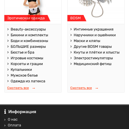
Эротическая одежда
BDSM
Beauty-аксессуары
Интимные украшения
Бикини и комплекты
Наручники и ошейники
Боди и комбинезоны
Маски и кляпы
БОЛЬШИЕ размеры
Другие BDSM товары
Бюстье и бра
Кнуты и плётки и хлысты
Игровые костюмы
Электростимуляторы
Корсеты и грации
Медицинский фетиш
Купальники
Мужское белье
Одежда из латекса
Смотреть все
Смотреть все
Информация
О нас
Оплата