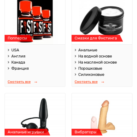
Попперсы
Смазки для Фистинга
USA
Анальные
Англия
На водной основе
Канада
На масляной основе
Франция
Порошковые
Силиконовые
Смотреть все
Смотреть все
Анальные игрушки
Вибраторы