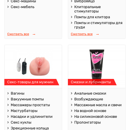
Секс-машины
Виброяйцо
Секс-мебель
Клиторальные
стимуляторы
Помпы для клитора
Помпы и стимуляторы для
груди
Смотреть все
Смотреть все
Секс-товары для мужчин
Смазки и лубриканты
Вагины
Анальные смазки
Вакуумные помпы
Возбуждающие
Массажеры простаты
Массажные масла и свечи
Мастурбаторы
На водной основе
Насадки и удлинители
На силиконовой основе
Секс куклы
Пролонгаторы
Эрекционные кольца