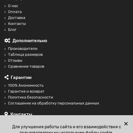
О нас
Оплата
Доставка
Контакты
Блог
Дополнительно
Производители
Таблица размеров
Отзывы
Сравнение товаров
Гарантии
100% Анонимность
Гарантия и возврат
Политика безопасности
Соглашение на обработку персональных данных
Контакты
+74997098599
✕
Для улучшения работы сайта и его взаимодействия с
sales@fisting-shop.ru
пользователями мы используем файлы cookie.