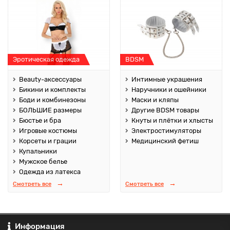
Эротическая одежда
BDSM
Beauty-аксессуары
Интимные украшения
Бикини и комплекты
Наручники и ошейники
Боди и комбинезоны
Маски и кляпы
БОЛЬШИЕ размеры
Другие BDSM товары
Бюстье и бра
Кнуты и плётки и хлысты
Игровые костюмы
Электростимуляторы
Корсеты и грации
Медицинский фетиш
Купальники
Мужское белье
Одежда из латекса
Смотреть все
Смотреть все
Информация