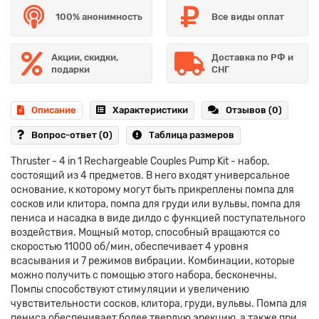
100% анонимность
Все виды оплат
Акции, скидки,
Доставка по РФ и
подарки
СНГ
Описание
Характеристики
Отзывов (0)
Вопрос-ответ
(0)
Таблица размеров
Thruster - 4 in 1 Rechargeable Couples Pump Kit - набор,
состоящий из 4 предметов. В него входят универсальное
основание, к которому могут быть прикреплены помпа для
сосков или клитора, помпа для груди или вульвы, помпа для
пениса и насадка в виде дилдо с функцией поступательного
воздействия. Мощный мотор, способный вращаются со
скоростью 11000 об/мин, обеспечивает 4 уровня
всасывания и 7 режимов вибрации. Комбинации, которые
можно получить с помощью этого набора, бесконечны.
Помпы способствуют стимуляции и увеличению
чувствительности сосков, клитора, груди, вульвы. Помпа для
пениса обеспечивает более твердую эрекцию, а также при