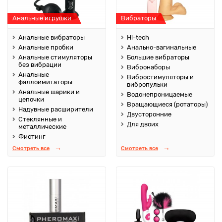
Анальные игрушки
Вибраторы
Анальные вибраторы
Hi-tech
Анальные пробки
Анально-вагинальные
Анальные стимуляторы
Большие вибраторы
без вибрации
Вибронаборы
Анальные
Вибростимуляторы и
фаллоимитаторы
вибропульки
Анальные шарики и
Водонепроницаемые
цепочки
Вращающиеся (ротаторы)
Надувные расширители
Двусторонние
Стеклянные и
Для двоих
металлические
Фистинг
Смотреть все
Смотреть все