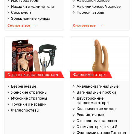
Мастурбаторы
На водной основе
Насадки и удлинители
На силиконовой основе
Секс куклы
Пролонгаторы
Эрекционные кольца
Смотреть все
Смотреть все
Страпоны и фаллопротезы
Фаллоимитаторы
Безремневые
Анально-вагинальные
Женские страпоны
Вагинальные пробки
Мужские страпоны
Двусторонние
фаллоимитаторы
Трусики и насадки
Классические дилдо
Фаллопротезы
Реалистичные
Стеклянные фаллосы
Стимуляторы точки G
Фаллоимитаторы Гиганты