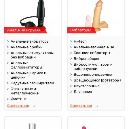
Анальные игрушки
Вибраторы
Анальные вибраторы
Hi-tech
Анальные пробки
Анально-вагинальные
Анальные стимуляторы
Большие вибраторы
без вибрации
Вибронаборы
Анальные
Вибростимуляторы и
фаллоимитаторы
вибропульки
Анальные шарики и
Водонепроницаемые
цепочки
Вращающиеся (ротаторы)
Надувные расширители
Двусторонние
Стеклянные и
Для двоих
металлические
Фистинг
Смотреть все
Смотреть все