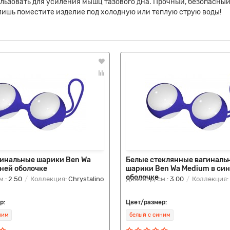
ьзовать для усиления мышц тазового дна. Прочный, безопасный
ишь поместите изделие под холодную или теплую струю воды!
гинальные шарики Ben Wa
Белые стеклянные вагиналь
иней оболочке
шарики Ben Wa Medium в си
оболочке
м.:
2.50
Коллекция:
Chrystalino
Диаметр, см.:
3.00
Коллекция:
р:
Цвет/размер:
ним
белый с синим