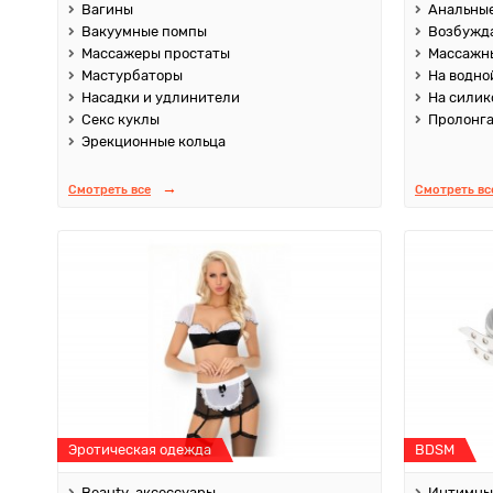
Вагины
Анальные
Вакуумные помпы
Возбужд
Массажеры простаты
Массажны
Мастурбаторы
На водно
Насадки и удлинители
На силик
Секс куклы
Пролонг
Эрекционные кольца
Смотреть все
Смотреть вс
Эротическая одежда
BDSM
Beauty-аксессуары
Интимны