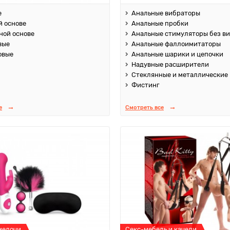
е
Анальные вибраторы
й основе
Анальные пробки
ной основе
Анальные стимуляторы без в
вые
Анальные фаллоимитаторы
овые
Анальные шарики и цепочки
Надувные расширители
Стеклянные и металлические
Фистинг
е
Смотреть все
мелочи
Секс-мебель и качели