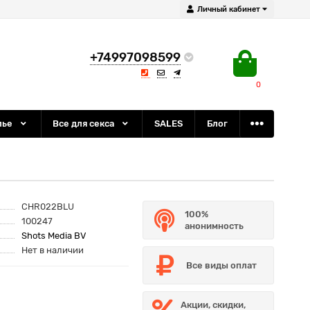
Личный кабинет
+74997098599
0
лье
Все для секса
SALES
Блог
CHR022BLU
100%
100247
анонимность
Shots Media BV
Нет в наличии
Все виды оплат
Акции, скидки,