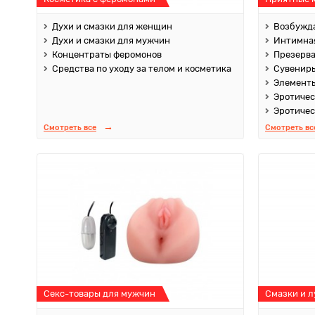
Духи и смазки для женщин
Возбужда
Духи и смазки для мужчин
Интимная
Концентраты феромонов
Презерв
Средства по уходу за телом и косметика
Сувенир
Элементы
Эротичес
Эротичес
Смотреть все
Смотреть вс
Секс-товары для мужчин
Смазки и 