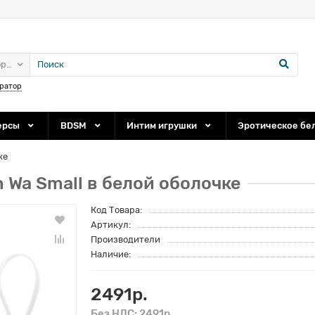
ории
ратор
ерсы
BDSM
Интим игрушки
Эротическое бе
ке
 Wa Small в белой оболочке
Код Товара:
Артикул:
Производители
Наличие:
2491р.
Без НДС: 2491р.