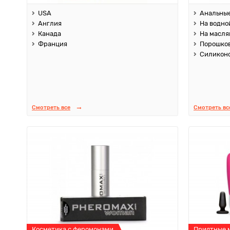
USA
Анальны
Англия
На водно
Канада
На масля
Франция
Порошко
Силикон
Смотреть все
Смотреть вс
Косметика с феромонами
Приятные 