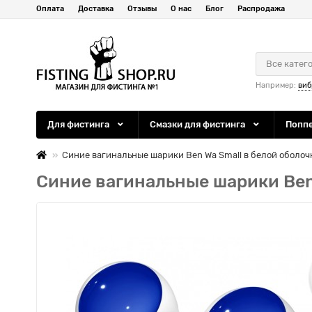
Оплата
Доставка
Отзывы
О нас
Блог
Распродажа
Все катег
Например:
виб
Для фистинга
Смазки для фистинга
Попп
Синие вагинальные шарики Ben Wa Small в белой оболоч
Синие вагинальные шарики Ben