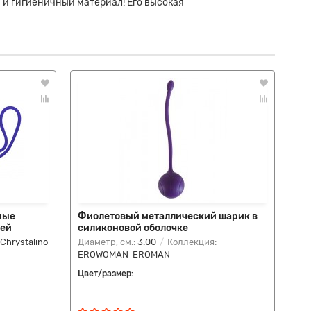
 и гигиеничный материал! Его высокая
ные
Фиолетовый металлический шарик в
Си
ней
силиконовой оболочке
шн
Chrystalino
Диаметр, см.:
3.00
Коллекция:
Диа
EROWOMAN-EROMAN
ан
Цвет/размер:
Цве