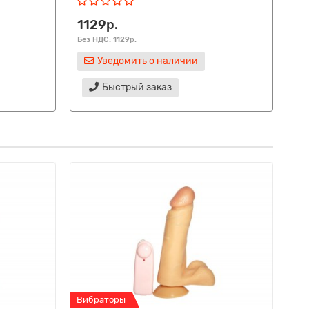
1129р.
10
Без НДС: 1129р.
Без
Уведомить о наличии
Быстрый заказ
Вибраторы