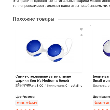
Эти красиво сделанные вагинальные шарики можно испол
теплопроводимость сделает ваши игры незабываемыми, л
Похожие товары
Синие стеклянные вагинальные
Белые ва
шарики Ben Wa Medium в белой
Small в с
оболочке
Диаметр, см.:
3.00
Коллекция:
Chrystalino
Диаметр, с
Цвет/размер:
Цвет/разме
синий с белым
белый с си