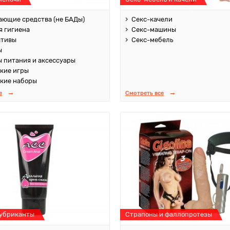
ющие средства (не БАДы)
Секс-качели
 гигиена
Секс-машины
ативы
Секс-мебель
ы
 питания и аксессуары
кие игры
кие наборы
е
Смотреть все
лубриканты
Страпоны и фаллопротезы