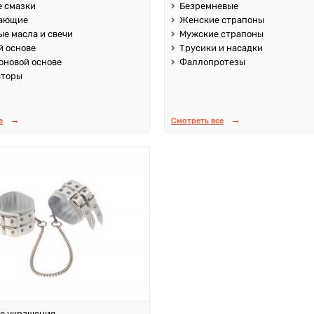
 смазки
Безремневые
ающие
Женские страпоны
е масла и свечи
Мужские страпоны
й основе
Трусики и насадки
оновой основе
Фаллопротезы
аторы
е
Смотреть все
е украшения