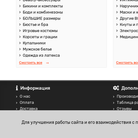
Бикини и комплекты
Наручник
Боди и комбинезоны
Маски и 
БОЛЬШИЕ размеры
Другие B
Бюстье и бра
Кнуты и 
Игровые костюмы
Электро
Корсеты и грации
Медицин
Купальники
Мужское белье
Одежда из латекса
Смотреть все
Смотреть вс
Информация
Дополн
О нас
Производи
Оплата
Таблица р
Доставка
Отзывы
Контакты
Сравнение
Блог
Для улучшения работы сайта и его взаимодействия с 