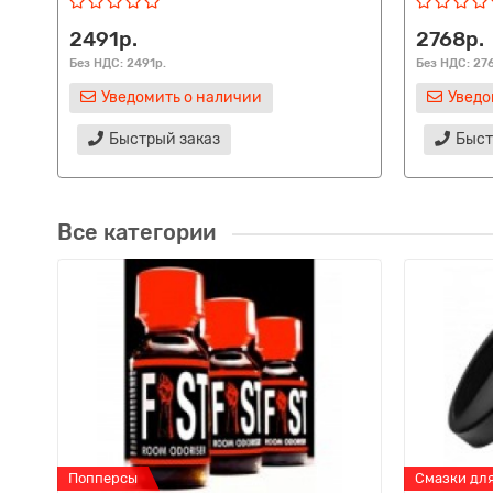
2491р.
2768р.
Без НДС: 2491р.
Без НДС: 27
Уведомить о наличии
Уведо
Быстрый заказ
Быст
Все категории
Попперсы
Смазки дл