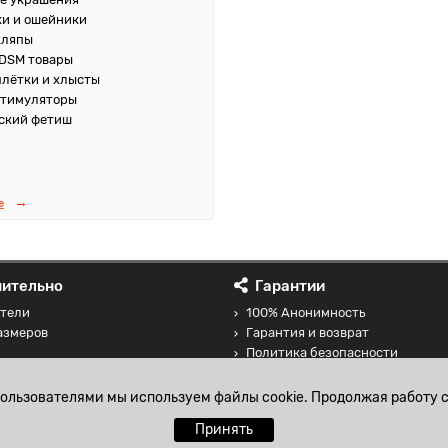
и и ошейники
кляпы
DSM товары
плётки и хлысты
стимуляторы
ский фетиш
е
ительно
Гарантии
тели
100% Анонимность
азмеров
Гарантия и возврат
Политика безопасности
 товаров
Соглашение на обработку перс
данных
пользователями мы используем файлы cookie. Продолжая работу с
Принять