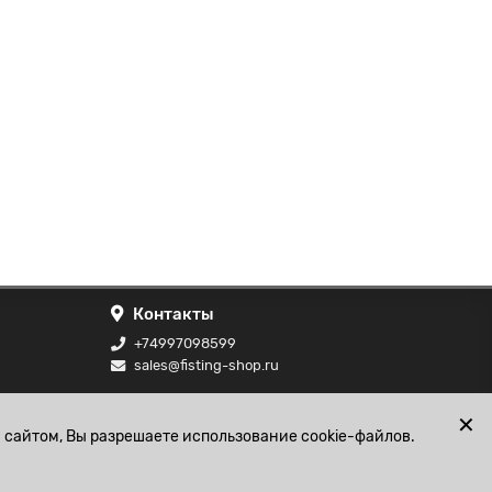
Контакты
+74997098599
sales@fisting-shop.ru
ональных
✕
 сайтом, Вы разрешаете использование cookie-файлов.