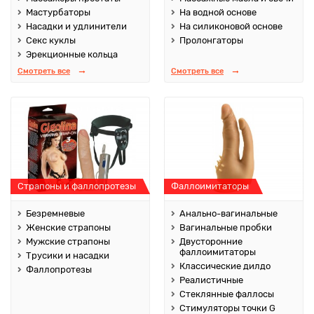
Мастурбаторы
На водной основе
Насадки и удлинители
На силиконовой основе
Секс куклы
Пролонгаторы
Эрекционные кольца
Смотреть все
Смотреть все
Страпоны и фаллопротезы
Фаллоимитаторы
Безремневые
Анально-вагинальные
Женские страпоны
Вагинальные пробки
Мужские страпоны
Двусторонние
фаллоимитаторы
Трусики и насадки
Классические дилдо
Фаллопротезы
Реалистичные
Стеклянные фаллосы
Стимуляторы точки G