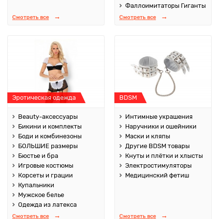
Фаллоимитаторы Гиганты
Смотреть все
Смотреть все
Эротическая одежда
BDSM
Beauty-аксессуары
Интимные украшения
Бикини и комплекты
Наручники и ошейники
Боди и комбинезоны
Маски и кляпы
БОЛЬШИЕ размеры
Другие BDSM товары
Бюстье и бра
Кнуты и плётки и хлысты
Игровые костюмы
Электростимуляторы
Корсеты и грации
Медицинский фетиш
Купальники
Мужское белье
Одежда из латекса
Смотреть все
Смотреть все