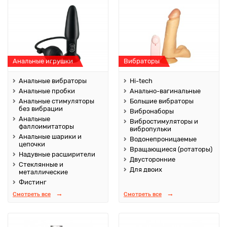
Анальные игрушки
Вибраторы
Анальные вибраторы
Hi-tech
Анальные пробки
Анально-вагинальные
Анальные стимуляторы
Большие вибраторы
без вибрации
Вибронаборы
Анальные
Вибростимуляторы и
фаллоимитаторы
вибропульки
Анальные шарики и
Водонепроницаемые
цепочки
Вращающиеся (ротаторы)
Надувные расширители
Двусторонние
Стеклянные и
Для двоих
металлические
Фистинг
Смотреть все
Смотреть все