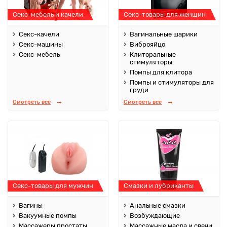
Секс-мебель и качели
Секс-товары для женщин
Секс-качели
Вагинальные шарики
Секс-машины
Виброяйцо
Секс-мебель
Клиторальные
стимуляторы
Помпы для клитора
Помпы и стимуляторы для
груди
Смотреть все
Смотреть все
Секс-товары для мужчин
Смазки и лубриканты
Вагины
Анальные смазки
Вакуумные помпы
Возбуждающие
Массажеры простаты
Массажные масла и свечи