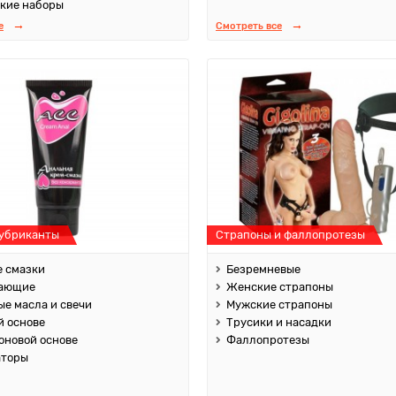
кие наборы
е
Смотреть все
лубриканты
Страпоны и фаллопротезы
 смазки
Безремневые
ающие
Женские страпоны
е масла и свечи
Мужские страпоны
й основе
Трусики и насадки
оновой основе
Фаллопротезы
аторы