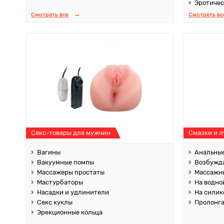
Эротичес
Смотреть все
Смотреть вс
Секс-товары для мужчин
Смазки и 
Вагины
Анальные
Вакуумные помпы
Возбужд
Массажеры простаты
Массажны
Мастурбаторы
На водно
Насадки и удлинители
На силик
Секс куклы
Пролонг
Эрекционные кольца