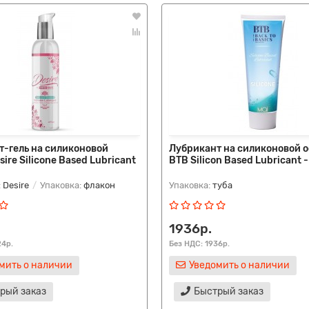
т-гель на силиконовой
Лубрикант на силиконовой 
sire Silicone Based Lubricant
BTB Silicon Based Lubricant -
:
Desire
Упаковка:
флакон
Упаковка:
туба
1936р.
24р.
Без НДС: 1936р.
мить о наличии
Уведомить о наличии
рый заказ
Быстрый заказ