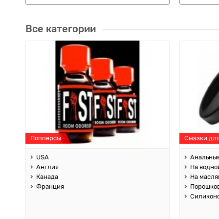
Все категории
Попперсы
Смазки дл
USA
Анальны
Англия
На водно
Канада
На масля
Франция
Порошко
Силикон