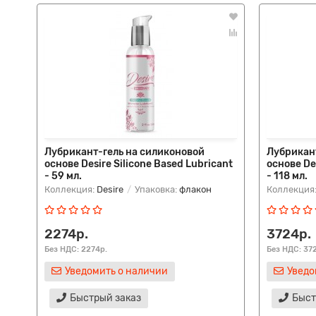
Лубрикант-гель на силиконовой
Лубрикан
основе Desire Silicone Based Lubricant
основе De
- 59 мл.
- 118 мл.
Коллекция:
Desire
Упаковка:
флакон
Коллекция
2274р.
3724р.
Без НДС: 2274р.
Без НДС: 37
Уведомить о наличии
Уведо
Быстрый заказ
Быст