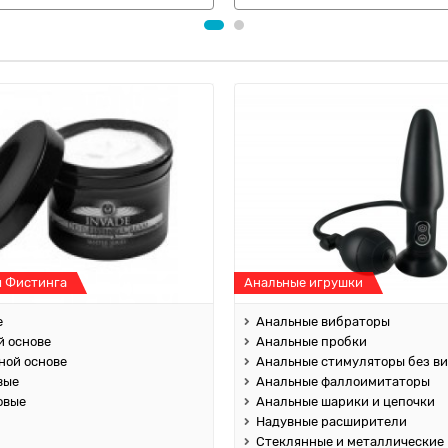
я Фистинга
Анальные игрушки
е
Анальные вибраторы
й основе
Анальные пробки
ной основе
Анальные стимуляторы без в
вые
Анальные фаллоимитаторы
овые
Анальные шарики и цепочки
Надувные расширители
Стеклянные и металлические