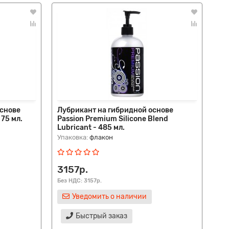
основе
Лубрикант на гибридной основе
Ин
 75 мл.
Passion Premium Silicone Blend
осн
Lubricant - 485 мл.
Упаковка:
флакон
Упа
3157р.
53
Без НДС: 3157р.
Без
Уведомить о наличии
Быстрый заказ