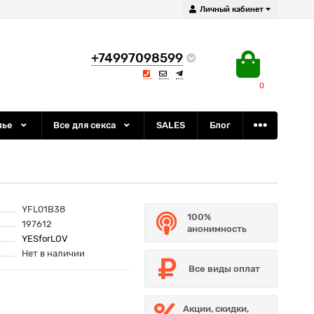
Личный кабинет
+74997098599
0
лье
Все для секса
SALES
Блог
YFL01B38
100%
197612
анонимность
YESforLOV
Нет в наличии
Все виды оплат
Акции, скидки,