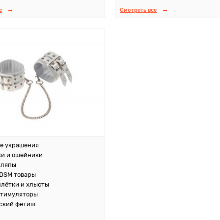
е
Смотреть все
е украшения
и и ошейники
кляпы
DSM товары
плётки и хлысты
стимуляторы
ский фетиш