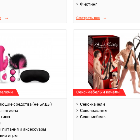
Фистинг
е
Смотреть все
мелочи
Секс-мебель и качели
ющие средства (не БАДы)
Секс-качели
 гигиена
Секс-машины
ативы
Секс-мебель
ы
 питания и аксессуары
кие игры