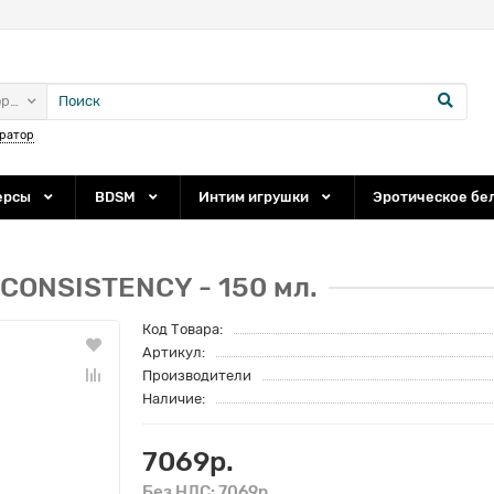
ории
ратор
ерсы
BDSM
Интим игрушки
Эротическое бе
CONSISTENCY - 150 мл.
Код Товара:
Артикул:
Производители
Наличие:
7069р.
Без НДС: 7069р.