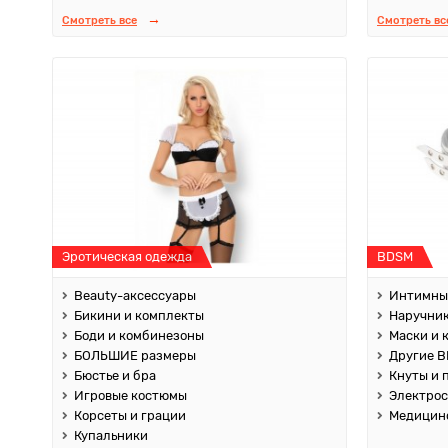
Смотреть все
Смотреть вс
Эротическая одежда
BDSM
Beauty-аксессуары
Интимны
Бикини и комплекты
Наручник
Боди и комбинезоны
Маски и 
БОЛЬШИЕ размеры
Другие B
Бюстье и бра
Кнуты и 
Игровые костюмы
Электро
Корсеты и грации
Медицин
Купальники