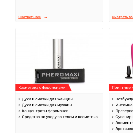
Смотреть все
Смотреть вс
Косметика с феромонами
Приятные 
Духи и смазки для женщин
Возбужда
Духи и смазки для мужчин
Интимная
Концентраты феромонов
Презерв
Средства по уходу за телом и косметика
Сувенир
Элементы
Эротичес