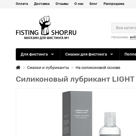
Оплата
Доставка
Отзывы
О нас
Блог
Распродажа
Все катег
Например:
виб
Для фистинга
Смазки для фистинга
Попп
Смазки и лубриканты
На силиконовой основе
Силиконовый лубрикант LIGHT 