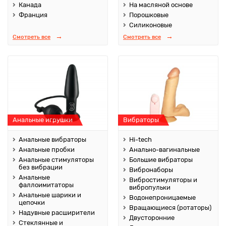
Канада
На масляной основе
Франция
Порошковые
Силиконовые
Смотреть все
Смотреть все
Анальные игрушки
Вибраторы
Анальные вибраторы
Hi-tech
Анальные пробки
Анально-вагинальные
Анальные стимуляторы
Большие вибраторы
без вибрации
Вибронаборы
Анальные
Вибростимуляторы и
фаллоимитаторы
вибропульки
Анальные шарики и
Водонепроницаемые
цепочки
Вращающиеся (ротаторы)
Надувные расширители
Двусторонние
Стеклянные и