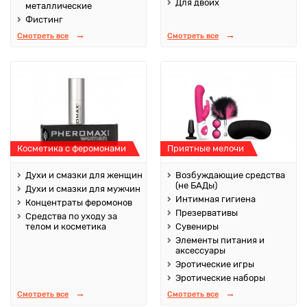
Для двоих
металлические
Фистинг
Смотреть все
Смотреть все
Косметика с феромонами
Приятные мелочи
Духи и смазки для женщин
Возбуждающие средства
(не БАДы)
Духи и смазки для мужчин
Интимная гигиена
Концентраты феромонов
Презервативы
Средства по уходу за
телом и косметика
Сувениры
Элементы питания и
аксессуары
Эротические игры
Эротические наборы
Смотреть все
Смотреть все