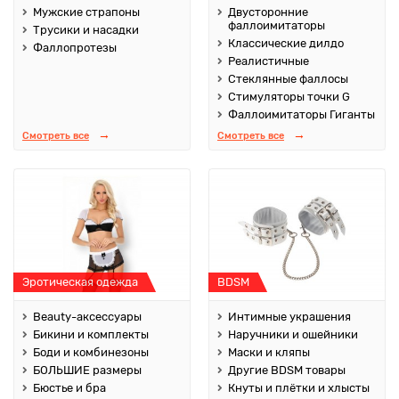
Мужские страпоны
Двусторонние
фаллоимитаторы
Трусики и насадки
Классические дилдо
Фаллопротезы
Реалистичные
Стеклянные фаллосы
Стимуляторы точки G
Фаллоимитаторы Гиганты
Смотреть все
Смотреть все
Эротическая одежда
BDSM
Beauty-аксессуары
Интимные украшения
Бикини и комплекты
Наручники и ошейники
Боди и комбинезоны
Маски и кляпы
БОЛЬШИЕ размеры
Другие BDSM товары
Бюстье и бра
Кнуты и плётки и хлысты