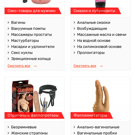
Секс-товары для мужчин
Смазки и лубриканты
Вагины
Анальные смазки
Вакуумные помпы
Возбуждающие
Массажеры простаты
Массажные масла и свечи
Мастурбаторы
На водной основе
Насадки и удлинители
На силиконовой основе
Секс куклы
Пролонгаторы
Эрекционные кольца
Смотреть все
Смотреть все
Страпоны и фаллопротезы
Фаллоимитаторы
Безремневые
Анально-вагинальные
Женские страпоны
Вагинальные пробки