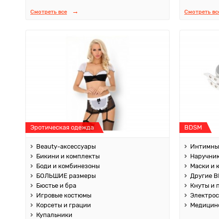
Смотреть все
Смотреть вс
Эротическая одежда
BDSM
Beauty-аксессуары
Интимны
Бикини и комплекты
Наручник
Боди и комбинезоны
Маски и 
БОЛЬШИЕ размеры
Другие B
Бюстье и бра
Кнуты и 
Игровые костюмы
Электро
Корсеты и грации
Медицин
Купальники