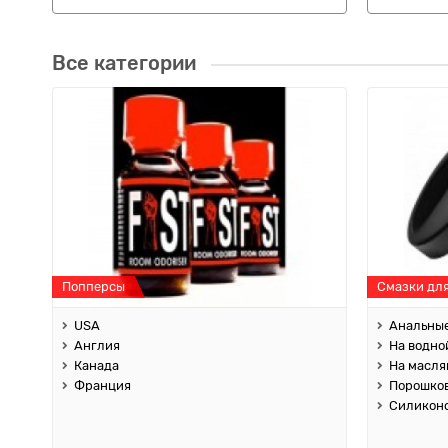
Все категории
Попперсы
Смазки дл
USA
Анальны
Англия
На водно
Канада
На масля
Франция
Порошко
Силикон