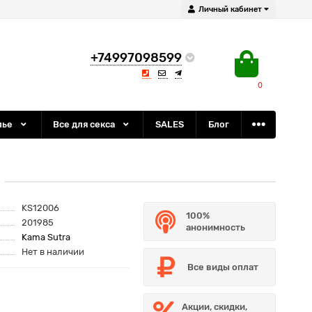
Личный кабинет
+74997098599
0
лье
Все для секса
SALES
Блог
KS12006
100%
201985
анонимность
Kama Sutra
Нет в наличии
Все виды оплат
Акции, скидки,