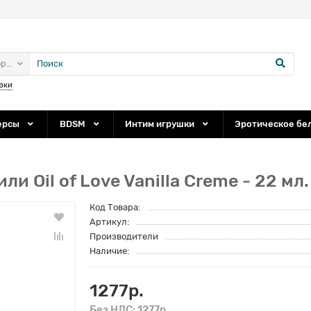
ории
зки
ерсы
BDSM
Интим игрушки
Эротическое бе
и Oil of Love Vanilla Creme - 22 мл.
Код Товара:
Артикул:
Производители
Наличие:
1277р.
Без НДС: 1277р.