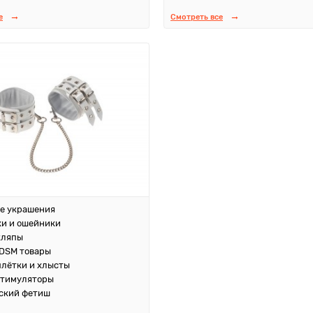
е
Смотреть все
е украшения
и и ошейники
кляпы
DSM товары
плётки и хлысты
стимуляторы
ский фетиш