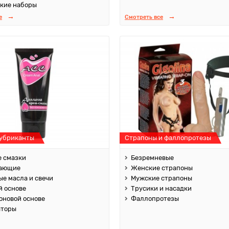
кие наборы
е
Смотреть все
лубриканты
Страпоны и фаллопротезы
 смазки
Безремневые
ающие
Женские страпоны
е масла и свечи
Мужские страпоны
й основе
Трусики и насадки
оновой основе
Фаллопротезы
аторы