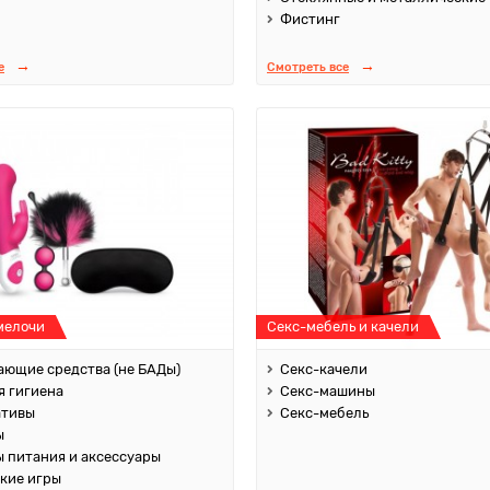
Фистинг
е
Смотреть все
мелочи
Секс-мебель и качели
ющие средства (не БАДы)
Секс-качели
 гигиена
Секс-машины
ативы
Секс-мебель
ы
 питания и аксессуары
кие игры