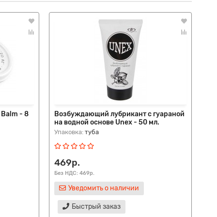
 Balm - 8
Возбуждающий лубрикант с гуараной
Во
на водной основе Unex - 50 мл.
на
Упаковка:
туба
Упа
469р.
4
Без НДС: 469р.
Без
Уведомить о наличии
Быстрый заказ