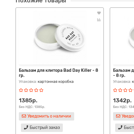
Похожие товары
Бальзам для клитора Bad Day Killer - 8
Бальзам д
гр.
- 8 гр.
Упаковка:
картонная коробка
Упаковка:
1385р.
1342р.
Без НДС: 1385р.
Без НДС: 13
Уведомить о наличии
Уведо
Быстрый заказ
Быст