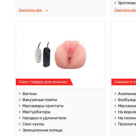
Эротичес
Смотреть все
Смотреть вс
Секс-товары для мужчин
Смазки и 
Вагины
Анальные
Вакуумные помпы
Возбужд
Массажеры простаты
Массажны
Мастурбаторы
На водно
Насадки и удлинители
На силик
Секс куклы
Пролонг
Эрекционные кольца