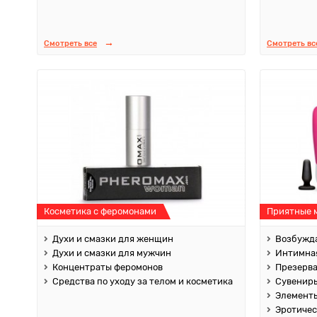
Смотреть все
Смотреть вс
Косметика с феромонами
Приятные 
Духи и смазки для женщин
Возбужда
Духи и смазки для мужчин
Интимная
Концентраты феромонов
Презерв
Средства по уходу за телом и косметика
Сувенир
Элементы
Эротичес