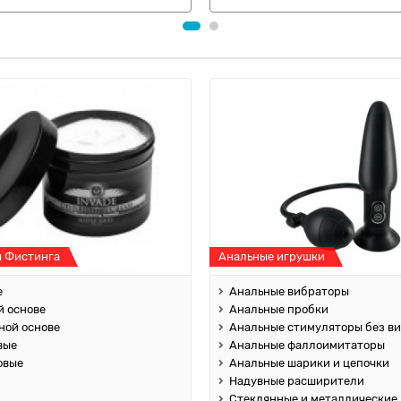
я Фистинга
Анальные игрушки
е
Анальные вибраторы
й основе
Анальные пробки
ной основе
Анальные стимуляторы без в
вые
Анальные фаллоимитаторы
овые
Анальные шарики и цепочки
Надувные расширители
Стеклянные и металлические