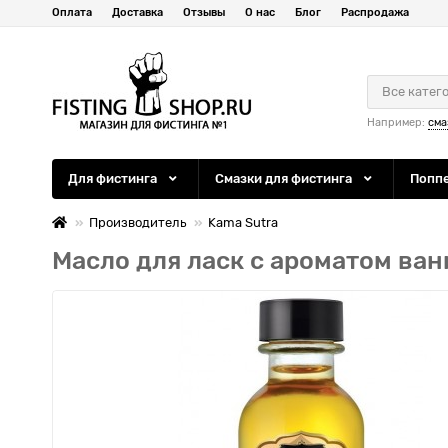
Оплата
Доставка
Отзывы
О нас
Блог
Распродажа
Все катег
Например:
сма
Для фистинга
Смазки для фистинга
Попп
Производитель
Kama Sutra
Масло для ласк с ароматом ванил