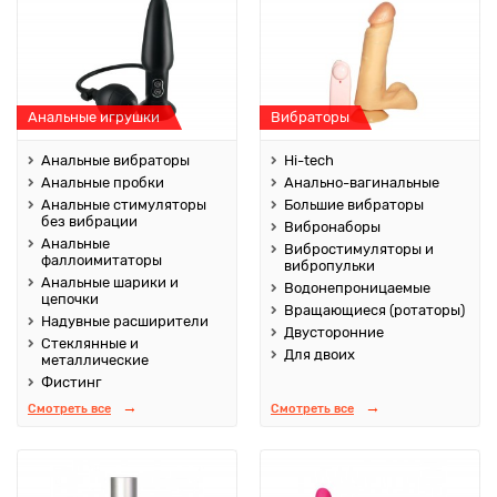
Анальные игрушки
Вибраторы
Анальные вибраторы
Hi-tech
Анальные пробки
Анально-вагинальные
Анальные стимуляторы
Большие вибраторы
без вибрации
Вибронаборы
Анальные
Вибростимуляторы и
фаллоимитаторы
вибропульки
Анальные шарики и
Водонепроницаемые
цепочки
Вращающиеся (ротаторы)
Надувные расширители
Двусторонние
Стеклянные и
Для двоих
металлические
Фистинг
Смотреть все
Смотреть все