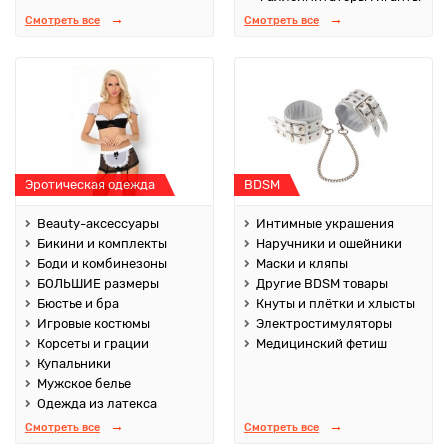
Смотреть все
Смотреть все
Эротическая одежда
BDSM
Beauty-аксессуары
Интимные украшения
Бикини и комплекты
Наручники и ошейники
Боди и комбинезоны
Маски и кляпы
БОЛЬШИЕ размеры
Другие BDSM товары
Бюстье и бра
Кнуты и плётки и хлысты
Игровые костюмы
Электростимуляторы
Корсеты и грации
Медицинский фетиш
Купальники
Мужское белье
Одежда из латекса
Смотреть все
Смотреть все