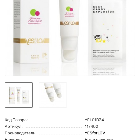
Код Товара:
YFL01B34
Артикул:
117482
Производители
YESforLOV
Наличие:
Нет в наличии