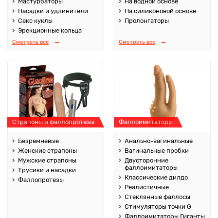
Мастурбаторы
На водной основе
Насадки и удлинители
На силиконовой основе
Секс куклы
Пролонгаторы
Эрекционные кольца
Смотреть все
Смотреть все
Страпоны и фаллопротезы
Фаллоимитаторы
Безремневые
Анально-вагинальные
Женские страпоны
Вагинальные пробки
Мужские страпоны
Двусторонние
фаллоимитаторы
Трусики и насадки
Классические дилдо
Фаллопротезы
Реалистичные
Стеклянные фаллосы
Стимуляторы точки G
Фаллоимитаторы Гиганты