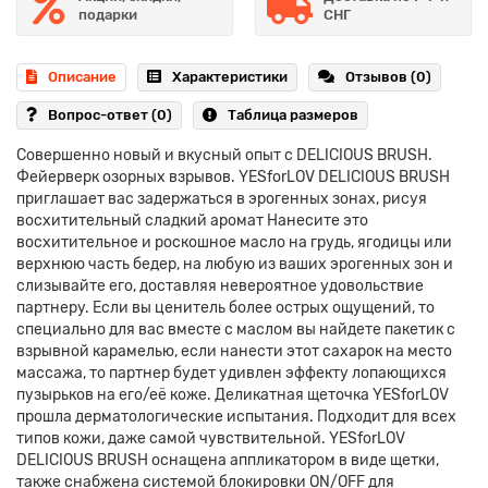
подарки
СНГ
Описание
Характеристики
Отзывов (0)
Вопрос-ответ
(0)
Таблица размеров
Совершенно новый и вкусный опыт с DELICIOUS BRUSH.
Фейерверк озорных взрывов. YESforLOV DELICIOUS BRUSH
приглашает вас задержаться в эрогенных зонах, рисуя
восхитительный сладкий аромат Нанесите это
восхитительное и роскошное масло на грудь, ягодицы или
верхнюю часть бедер, на любую из ваших эрогенных зон и
слизывайте его, доставляя невероятное удовольствие
партнеру. Если вы ценитель более острых ощущений, то
специально для вас вместе с маслом вы найдете пакетик с
взрывной карамелью, если нанести этот сахарок на место
массажа, то партнер будет удивлен эффекту лопающихся
пузырьков на его/её коже. Деликатная щеточка YESforLOV
прошла дерматологические испытания. Подходит для всех
типов кожи, даже самой чувствительной. YESforLOV
DELICIOUS BRUSH оснащена аппликатором в виде щетки,
также снабжена системой блокировки ON/OFF для