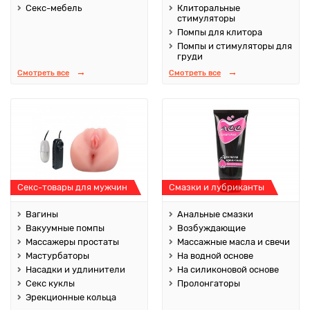
Секс-мебель
Клиторальные
стимуляторы
Помпы для клитора
Помпы и стимуляторы для
груди
Смотреть все
Смотреть все
Секс-товары для мужчин
Смазки и лубриканты
Вагины
Анальные смазки
Вакуумные помпы
Возбуждающие
Массажеры простаты
Массажные масла и свечи
Мастурбаторы
На водной основе
Насадки и удлинители
На силиконовой основе
Секс куклы
Пролонгаторы
Эрекционные кольца