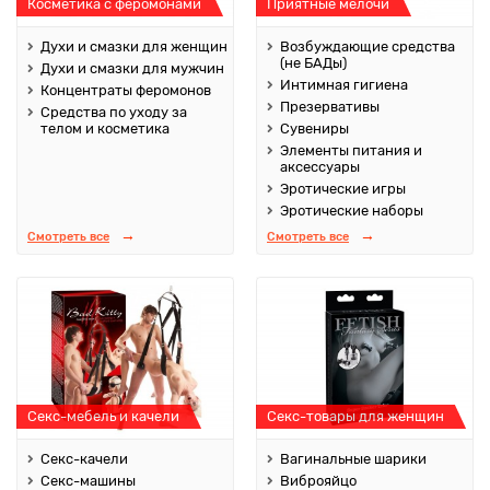
Косметика с феромонами
Приятные мелочи
Духи и смазки для женщин
Возбуждающие средства
(не БАДы)
Духи и смазки для мужчин
Интимная гигиена
Концентраты феромонов
Презервативы
Средства по уходу за
телом и косметика
Сувениры
Элементы питания и
аксессуары
Эротические игры
Эротические наборы
Смотреть все
Смотреть все
Секс-мебель и качели
Секс-товары для женщин
Секс-качели
Вагинальные шарики
Секс-машины
Виброяйцо