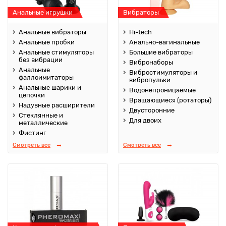
Анальные игрушки
Вибраторы
Анальные вибраторы
Hi-tech
Анальные пробки
Анально-вагинальные
Анальные стимуляторы
Большие вибраторы
без вибрации
Вибронаборы
Анальные
Вибростимуляторы и
фаллоимитаторы
вибропульки
Анальные шарики и
Водонепроницаемые
цепочки
Вращающиеся (ротаторы)
Надувные расширители
Двусторонние
Стеклянные и
Для двоих
металлические
Фистинг
Смотреть все
Смотреть все