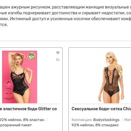
рашен ажурным рисунком, расставляющим манящие визуальные акц
ные изгибы подчеркивает достоинства и скрывает недостатки, с
иями. Интимный доступ и усиленные носочки обеспечивают комф
тся.
 эластичное боди Glitter со
Сексуальное боди-сетка Chi
92% нейлон, 8% эластан
Коллекция:
Bodystockings
Мат
прозрачный пакет
92% нейлон, 8% спандекс