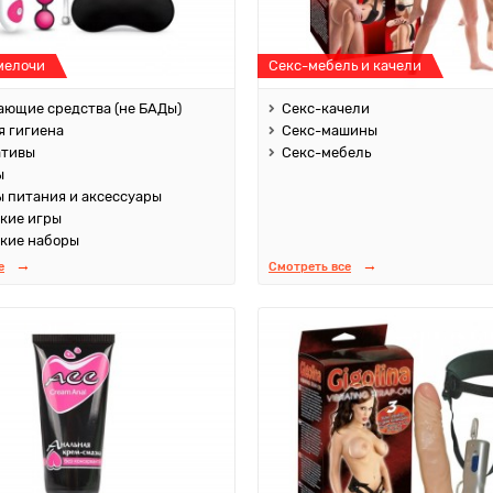
мелочи
Секс-мебель и качели
ющие средства (не БАДы)
Секс-качели
 гигиена
Секс-машины
ативы
Секс-мебель
ы
 питания и аксессуары
кие игры
кие наборы
е
Смотреть все