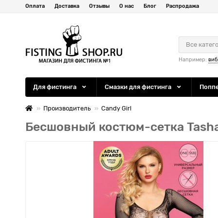
Оплата
Доставка
Отзывы
О нас
Блог
Распродажа
Все катег
Например:
виб
Для фистинга
Смазки для фистинга
Попп
Производитель
Candy Girl
Бесшовный костюм-сетка Tash