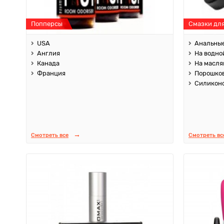
Попперсы
Смазки дл
USA
Анальны
Англия
На водно
Канада
На масля
Франция
Порошко
Силикон
Смотреть все
Смотреть вс