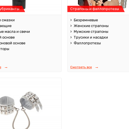
лубриканты
Страпоны и фаллопротезы
 смазки
Безремневые
ающие
Женские страпоны
е масла и свечи
Мужские страпоны
й основе
Трусики и насадки
оновой основе
Фаллопротезы
аторы
е
Смотреть все