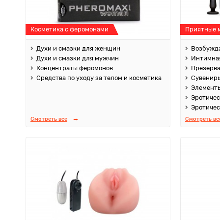
Косметика с феромонами
Приятные 
Духи и смазки для женщин
Возбужда
Духи и смазки для мужчин
Интимная
Концентраты феромонов
Презерв
Средства по уходу за телом и косметика
Сувенир
Элементы
Эротичес
Эротичес
Смотреть все
Смотреть вс