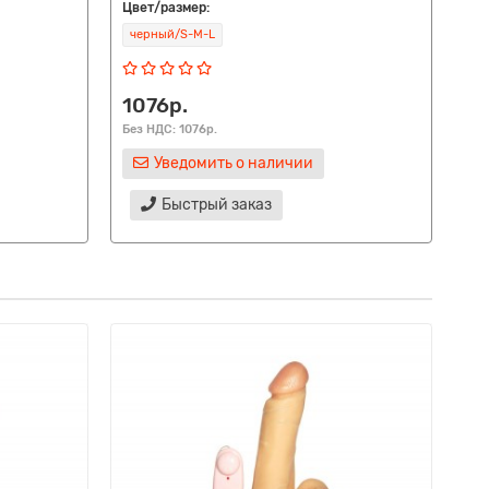
Цвет/размер:
Цве
черный/S-M-L
че
1076р.
14
Без НДС: 1076р.
Без
Уведомить о наличии
Быстрый заказ