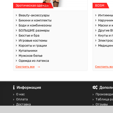
Эротическая одежда
BDSM
Beauty-аксессуары
Интимны
Бикини и комплекты
Наручник
Боди и комбинезоны
Маски и 
БОЛЬШИЕ размеры
Другие B
Бюстье и бра
Кнуты и 
Игровые костюмы
Электро
Корсеты и грации
Медицин
Купальники
Мужское белье
Одежда из латекса
Смотреть все
Смотреть вс
Информация
Дополн
О нас
Производи
Оплата
Таблица р
Доставка
Отзывы
Контакты
Сравнение