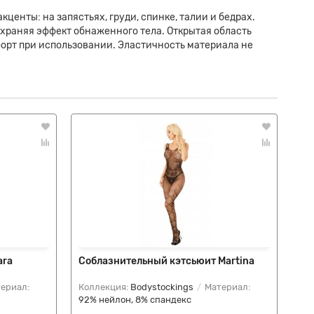
енты: на запястьях, груди, спинке, талии и бедрах.
охраняя эффект обнаженного тела. Открытая область
орт при использовании. Эластичность материала не
ara
Соблазнительный кэтсьюит Martina
Об
Fl
ериал:
Коллекция:
Bodystockings
Материал:
Ко
92% нейлон, 8% спандекс
92%