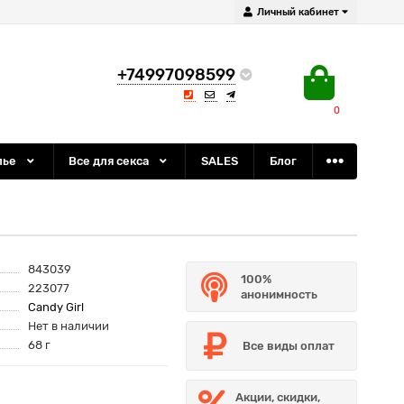
Личный кабинет
+74997098599
0
лье
Все для секса
SALES
Блог
843039
100%
223077
анонимность
Candy Girl
Нет в наличии
68 г
Все виды оплат
Акции, скидки,