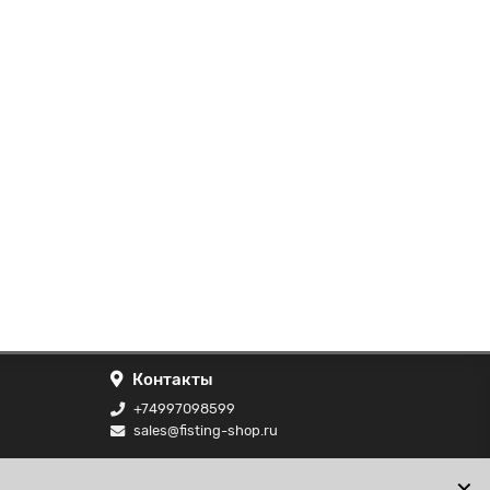
Контакты
+74997098599
sales@fisting-shop.ru
ональных