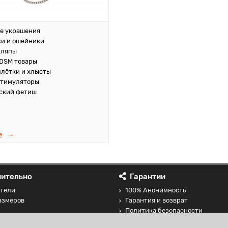
е украшения
и и ошейники
кляпы
DSM товары
плётки и хлысты
стимуляторы
ский фетиш
е
ительно
Гарантии
тели
100% Анонимность
азмеров
Гарантия и возврат
Политика безопасности
 товаров
Соглашение на обработку перс