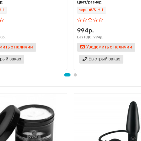
р:
Цвет/размер:
M-L
черный/S-M-L
994р.
00р.
Без НДС: 994р.
мить о наличии
Уведомить о наличии
рый заказ
Быстрый заказ