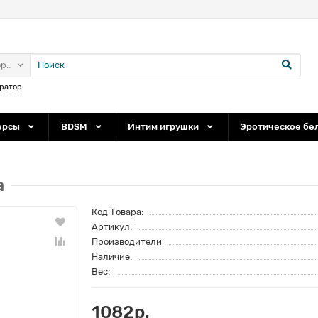
ории
ратор
ерсы
BDSM
Интим игрушки
Эротическое бе
a
Код Товара:
Артикул:
Производители
Наличие:
Вес:
1082р.