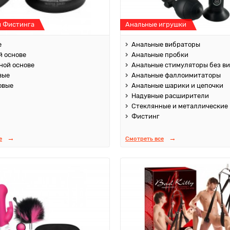
я Фистинга
Анальные игрушки
е
Анальные вибраторы
й основе
Анальные пробки
ной основе
Анальные стимуляторы без в
вые
Анальные фаллоимитаторы
овые
Анальные шарики и цепочки
Надувные расширители
Стеклянные и металлические
Фистинг
е
Смотреть все