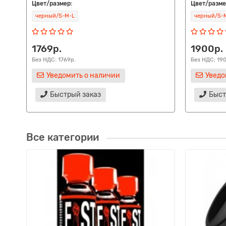
Цвет/размер:
Цвет/разме
черный/S-M-L
черный/S-
1769р.
1900р.
Без НДС: 1769р.
Без НДС: 19
Уведомить о наличии
Уведо
Быстрый заказ
Быст
Все категории