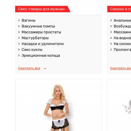
Секс-товары для мужчин
Смазки и 
Вагины
Анальные
Вакуумные помпы
Возбужд
Массажеры простаты
Массажны
Мастурбаторы
На водно
Насадки и удлинители
На силик
Секс куклы
Пролонг
Эрекционные кольца
Смотреть все
Смотреть вс