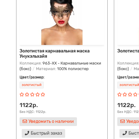
Золотистая карнавальная маска
Золотист
Унукэльхайя
Коллекция:
963-ХХ - Карнавальные маски
Коллекция
(бокс)
Материал:
100% полиэстер
(бокс)
Ма
Цвет/размер:
Цвет/разме
золотистый
золотисты
1122р.
1122р.
Без НДС: 1122р.
Без НДС: 112
Уведомить о наличии
Уведо
Быстрый заказ
Быст