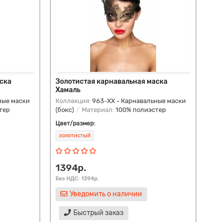
ска
Золотистая карнавальная маска
Хамаль
ные маски
Коллекция:
963-ХХ - Карнавальные маски
тер
(бокс)
Материал:
100% полиэстер
Цвет/размер:
золотистый
1394р.
Без НДС: 1394р.
Уведомить о наличии
Быстрый заказ