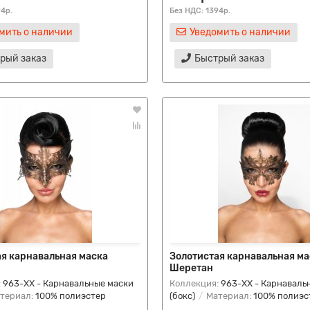
94р.
Без НДС: 1394р.
мить о наличии
Уведомить о наличии
рый заказ
Быстрый заказ
ая карнавальная маска
Золотистая карнавальная ма
Шеретан
:
963-ХХ - Карнавальные маски
Коллекция:
963-ХХ - Карнаваль
териал:
100% полиэстер
(бокс)
Материал:
100% полиэс