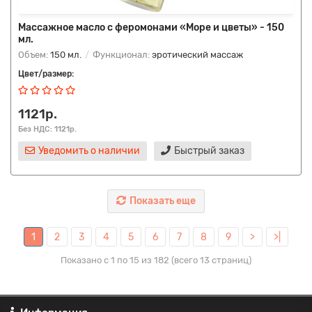
Массажное масло с феромонами «Море и цветы» - 150
мл.
Объем:
150 мл.
Функционал:
эротический массаж
Цвет/размер:
1121р.
Без НДС: 1121р.
Уведомить о наличии
Быстрый заказ
Показать еще
1
2
3
4
5
6
7
8
9
>
>|
Показано с 1 по 15 из 182 (всего 13 страниц)