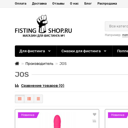
Оплата
Доставка
Отзывы
О нас
Блог
Распродажа
Все катег
Например:
по
Для фистинга
Смазки для фистинга
Попп
Производитель
JOS
JOS
Сравнение товаров (0)
Новинка
Новинка