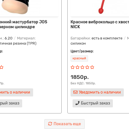
онний мастурбатор JOS
Красное виброкольцо с хвос
 черном цилиндре
NICK
м.:
6.20
Материал:
Батарейки:
есть в комплекте
М
ичная резина (TPR)
силикон
р:
Цвет/размер:
красный
1850р.
1р.
Без НДС: 1850р.
мить о наличии
Уведомить о наличии
рый заказ
Быстрый заказ
Показать еще