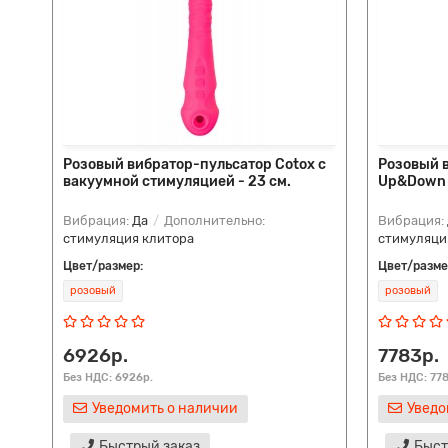
Розовый вибратор-пульсатор Cotox с
Розовый в
вакуумной стимуляцией - 23 см.
Up&Down -
Вибрация:
Да
Дополнительно:
Вибрация:
стимуляция клитора
стимуляци
Цвет/размер:
Цвет/разме
розовый
розовый
6926р.
7783р.
Без НДС: 6926р.
Без НДС: 77
Уведомить о наличии
Уведо
Быстрый заказ
Быст