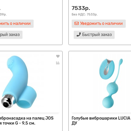
.
7533р.
39р.
Без НДС: 7533р.
мить о наличии
Уведомить о наличии
рый заказ
Быстрый заказ
ибронасадка на палец JOS
Голубые виброшарики LUCIA 
 точки G - 9,5 см.
ДУ