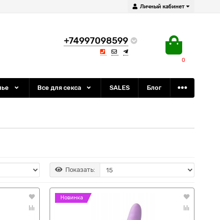
Личный кабинет
+74997098599
0
лье
Все для секса
SALES
Блог
Показать:
Новинка