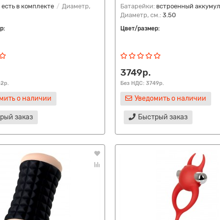
:
есть в комплекте
Диаметр,
Батарейки:
встроенный аккуму
Диаметр, см.:
3.50
р:
Цвет/размер:
3749р.
42р.
Без НДС: 3749р.
мить о наличии
Уведомить о наличии
рый заказ
Быстрый заказ