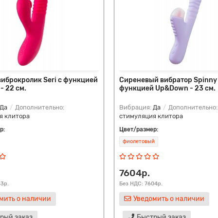
иброкролик Seri с функцией
Сиреневый вибратор Spinny
 22 см.
функцией Up&Down - 23 см.
Да
Дополнительно:
Вибрация:
Да
Дополнительно:
я клитора
стимуляция клитора
р:
Цвет/размер:
фиолетовый
7604р.
83р.
Без НДС: 7604р.
мить о наличии
Уведомить о наличии
рый заказ
Быстрый заказ