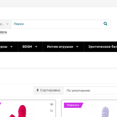
ории
персы
ерсы
BDSM
Интим игрушки
Эротическое бе
Сортировка:
Новинка