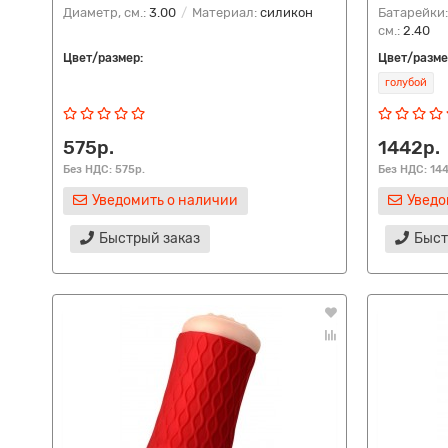
Диаметр, см.:
3.00
Материал:
силикон
Батарейки
см.:
2.40
Цвет/размер:
Цвет/разме
голубой
575р.
1442р.
Без НДС: 575р.
Без НДС: 14
Уведомить о наличии
Уведо
Быстрый заказ
Быст