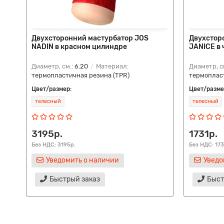
Двухсторонний мастурбатор JOS
Двухстор
NADIN в красном цилиндре
JANICE в
Диаметр, см.:
6.20
Материал:
Диаметр, с
термопластичная резина (TPR)
термопласт
Цвет/размер:
Цвет/разме
телесный
телесный
3195р.
1731р.
Без НДС: 3195р.
Без НДС: 173
Уведомить о наличии
Уведо
Быстрый заказ
Быст