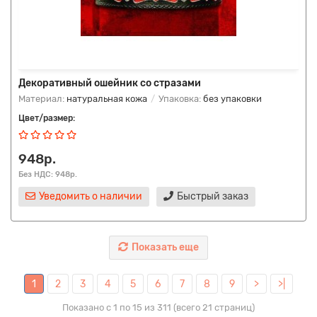
Декоративный ошейник со стразами
Материал:
натуральная кожа
Упаковка:
без упаковки
Цвет/размер:
948р.
Без НДС: 948р.
Уведомить о наличии
Быстрый заказ
Показать еще
1
2
3
4
5
6
7
8
9
>
>|
Показано с 1 по 15 из 311 (всего 21 страниц)