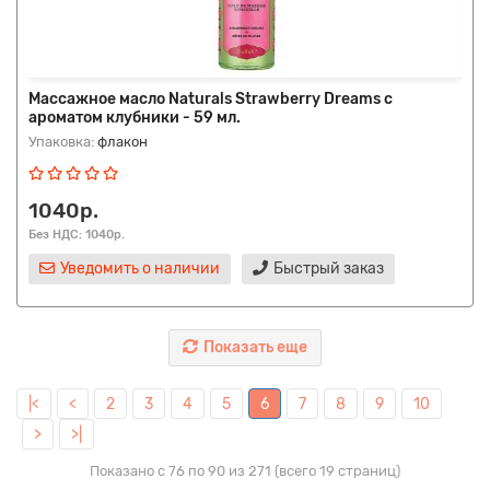
Массажное масло Naturals Strawberry Dreams с
ароматом клубники - 59 мл.
Упаковка:
флакон
1040р.
Без НДС: 1040р.
Уведомить о наличии
Быстрый заказ
Показать еще
|<
<
2
3
4
5
6
7
8
9
10
>
>|
Показано с 76 по 90 из 271 (всего 19 страниц)