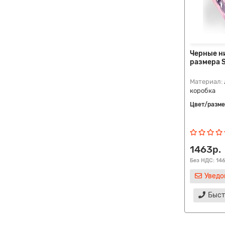
Черные н
размера S
Материал:
коробка
Цвет/разме
1463р.
Без НДС: 14
Уведо
Быст