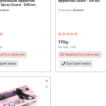
ериальным эффектом
эффектом Likato - 100 мл.
Spray Guard - 500 мл.
флакон
Упаковка:
флакон
Попперсы
170р.
0р.
Без НДС: 170р.
мить о наличии
Уведомить о наличии
рый заказ
Быстрый заказ
истинга
Смазки для фистинга