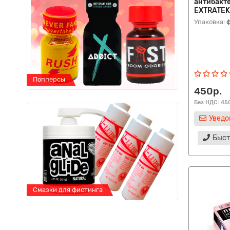
антибакт
EXTRATEK 
Упаковка:
Попперсы
Попперсы
450р.
Без НДС: 45
Уведо
Быст
Смазки для фистинга
Смазки для ф