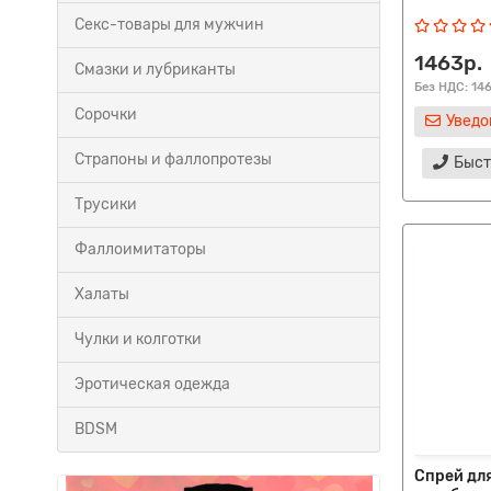
Секс-товары для мужчин
1463р.
Смазки и лубриканты
Без НДС: 14
Сорочки
Уведо
Страпоны и фаллопротезы
Быст
Трусики
Фаллоимитаторы
Халаты
Чулки и колготки
Эротическая одежда
BDSM
Спрей для