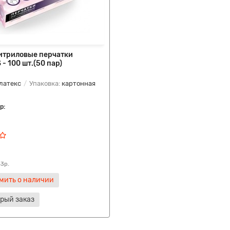
итриловые перчатки
 - 100 шт.(50 пар)
латекс
Упаковка:
картонная
р:
63р.
мить о наличии
рый заказ