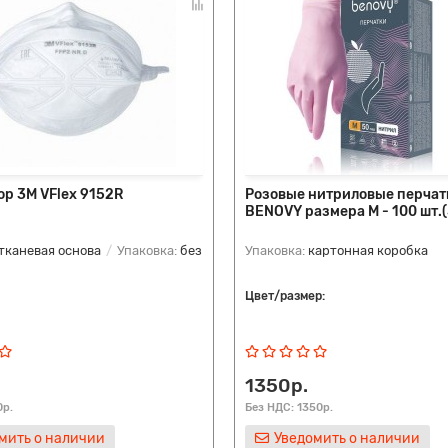
р 3М VFlex 9152R
Розовые нитриловые перчат
BENOVY размера M - 100 шт.(
тканевая основа
Упаковка:
без
Упаковка:
картонная коробка
Цвет/размер:
1350р.
0р.
Без НДС: 1350р.
мить о наличии
Уведомить о наличии