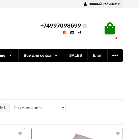
Личный кабинет
+74997098599
0
лье
Все для секса
SALES
Блог
вка: