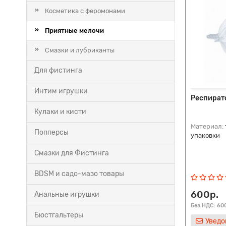
Косметика с феромонами
Приятные мелочи
Смазки и лубриканты
Для фистинга
Интим игрушки
Респирато
Кулаки и кисти
Материал:
Попперсы
упаковки
Смазки для Фистинга
BDSM и садо-мазо товары
600р.
Анальные игрушки
Без НДС: 60
Бюстгальтеры
Уведо