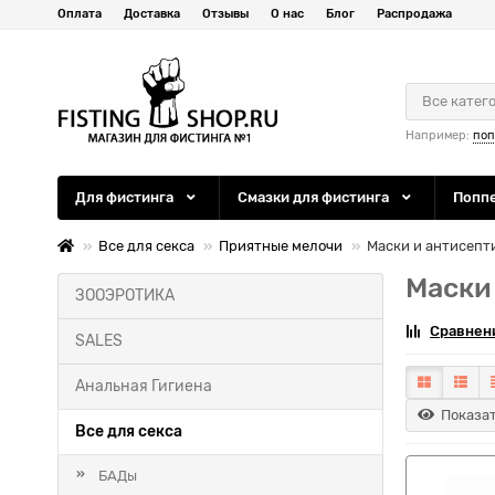
Оплата
Доставка
Отзывы
О нас
Блог
Распродажа
Все катег
Например:
по
Для фистинга
Смазки для фистинга
Попп
Все для секса
Приятные мелочи
Маски и антисепт
Маски
ЗООЭРОТИКА
Сравнени
SALES
Анальная Гигиена
Показат
Все для секса
БАДы