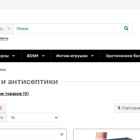
ории
персы
ерсы
BDSM
Интим игрушки
Эротическое бе
ики
 и антисептики
е товаров (0)
Сортиро
ь: