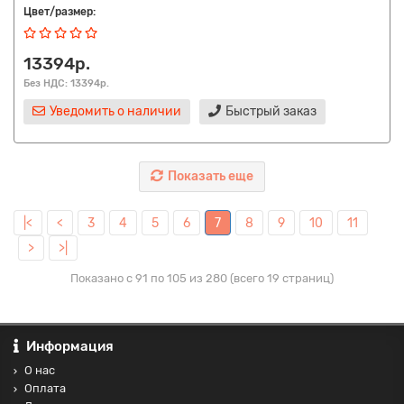
Цвет/размер:
13394р.
Без НДС: 13394р.
Уведомить о наличии
Быстрый заказ
Показать еще
|<
<
3
4
5
6
7
8
9
10
11
>
>|
Показано с 91 по 105 из 280 (всего 19 страниц)
Информация
О нас
Оплата