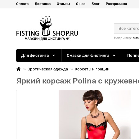
Оплата
Доставка
Отзывы
О нас
Блог
Распродажа
Все катег
Например:
сма
Для фистинга
Смазки для фистинга
Попп
Эротическая одежда
Корсеты и грации
Яркий корсаж Polina с кружевн