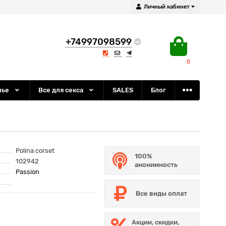
Личный кабинет
+74997098599
0
лье
Все для секса
SALES
Блог
Polina corset
100%
102942
анонимность
Passion
Все виды оплат
Акции, скидки,