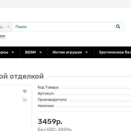
ории
зки
ерсы
BDSM
Интим игрушки
Эротическое бе
ой отделкой
Код Товара:
Артикул:
Производители
Наличие:
3459р.
Без НДС: 3459р.