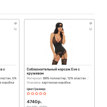
a с
Соблазнительный корсаж Eve с
Пи
кружевом
Qu
эластан, 5%
Материал:
88% полиэстер, 12% эластан
Ма
я коробка
Упаковка:
картонная коробка
Упа
Цвет/размер:
Цве
4740р.
6
Без НДС: 4740р.
Без