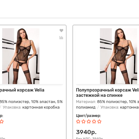
рачный корсаж Velia
Полупрозрачный корсаж Veli
застежкой на спинке
85% полиэстер, 10% эластан, 5%
Материал:
85% полиэстер, 10% 
Упаковка:
картонная коробка
полиамид
Упаковка:
картонна
р:
Цвет/размер:
3940р.
40р.
Без НДС: 3940р.