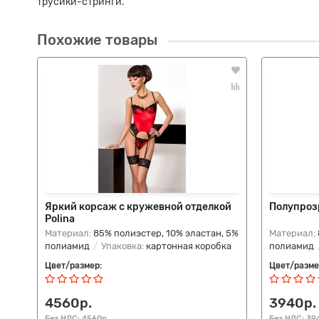
трусики-стринги.
Похожие товары
Яркий корсаж с кружевной отделкой
Полупроз
Polina
Материал:
85% полиэстер, 10% эластан, 5%
Материал:
полиамид
Упаковка:
картонная коробка
полиамид
Цвет/размер:
Цвет/разме
4560р.
3940р.
Без НДС: 4560р.
Без НДС: 39