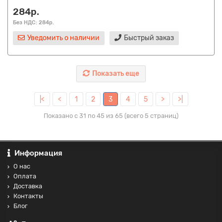
284р.
Без НДС: 284р.
Уведомить о наличии
Быстрый заказ
Показать еще
|<
<
1
2
3
4
5
>
>|
Показано с 31 по 45 из 65 (всего 5 страниц)
Информация
О нас
Оплата
Доставка
Контакты
Блог