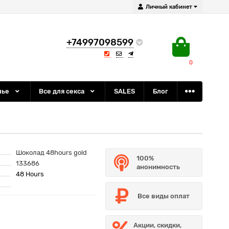
Личный кабинет
+74997098599
0
лье
Все для секса
SALES
Блог
Шоколад 48hours gold
100%
133686
анонимность
48 Hours
Все виды оплат
Акции, скидки,