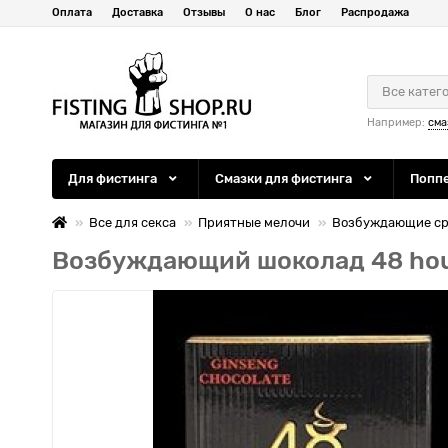
Оплата
Доставка
Отзывы
О нас
Блог
Распродажа
Все катег
Например:
сма
Для фистинга
Смазки для фистинга
Попп
Все для секса
Приятные мелочи
Возбуждающие сре
Возбуждающий шоколад 48 hours