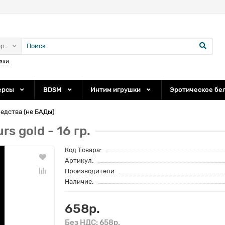
ории
зки
ерсы
BDSM
Интим игрушки
Эротическое бе
дства (не БАДы)
 gold - 16 гр.
Код Товара:
Артикул:
Производители
Наличие:
658р.
Без НДС: 658р.