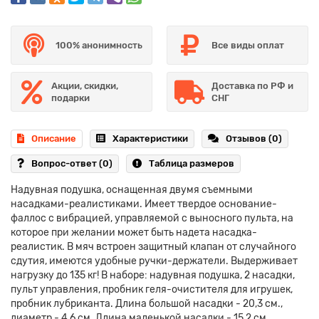
100% анонимность
Все виды оплат
Акции, скидки,
Доставка по РФ и
подарки
СНГ
Описание
Характеристики
Отзывов (0)
Вопрос-ответ
(0)
Таблица размеров
Надувная подушка, оснащенная двумя съемными
насадками-реалистиками. Имеет твердое основание-
фаллос с вибрацией, управляемой с выносного пульта, на
которое при желании может быть надета насадка-
реалистик. В мяч встроен защитный клапан от случайного
сдутия, имеются удобные ручки-держатели. Выдерживает
нагрузку до 135 кг! В наборе: надувная подушка, 2 насадки,
пульт управления, пробник геля-очистителя для игрушек,
пробник лубриканта. Длина большой насадки - 20,3 см.,
диаметр - 4,6 см. Длина маленькой насадки - 15,2 см.,