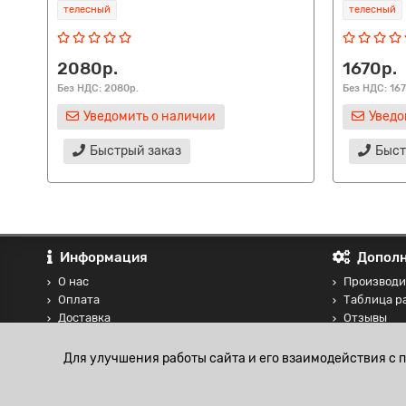
телесный
телесный
2080р.
1670р.
Без НДС: 2080р.
Без НДС: 167
Уведомить о наличии
Уведо
Быстрый заказ
Быст
Информация
Дополн
О нас
Производи
Оплата
Таблица р
Доставка
Отзывы
Контакты
Сравнение
Блог
Для улучшения работы сайта и его взаимодействия с 