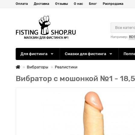
Оплата
Доставка
Отзывы
О нас
Блог
Распродажа
Все катег
Например:
BD
Для фистинга
Смазки для фистинга
Попп
Вибраторы
Реалистики
Вибратор с мошонкой №1 - 18,5