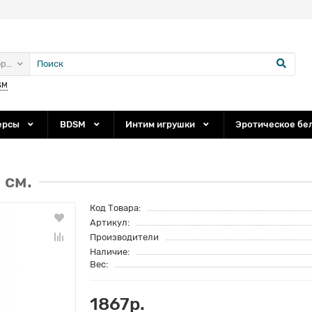
ории
SM
ерсы
BDSM
Интим игрушки
Эротическое бе
 см.
Код Товара:
Артикул:
Производители
Наличие:
Вес:
1867р.