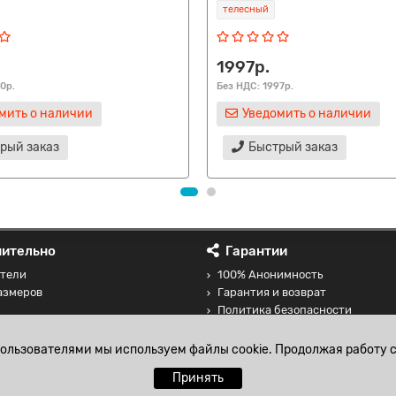
телесный
1997р.
0р.
Без НДС: 1997р.
мить о наличии
Уведомить о наличии
рый заказ
Быстрый заказ
ительно
Гарантии
тели
100% Анонимность
азмеров
Гарантия и возврат
Политика безопасности
 товаров
Соглашение на обработку перс
данных
пользователями мы используем файлы cookie. Продолжая работу с
Принять