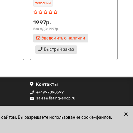
телесный
те
1997р.
19
Без НДС: 1997р.
Без
Уведомить о наличии
Быстрый заказ
Контакты
+74997098599
sales@fisting-shop.ru
ональных
✕
 сайтом, Вы разрешаете использование cookie-файлов.