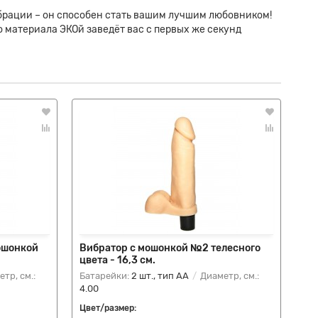
ибрации – он способен стать вашим лучшим любовником!
о материала ЭКОй заведёт вас с первых же секунд
ошонкой
Вибратор с мошонкой №2 телесного
Ви
цвета - 16,3 см.
тр, см.:
Батарейки:
2 шт., тип AA
Диаметр, см.:
Ба
4.00
4.0
Цвет/размер:
Цве