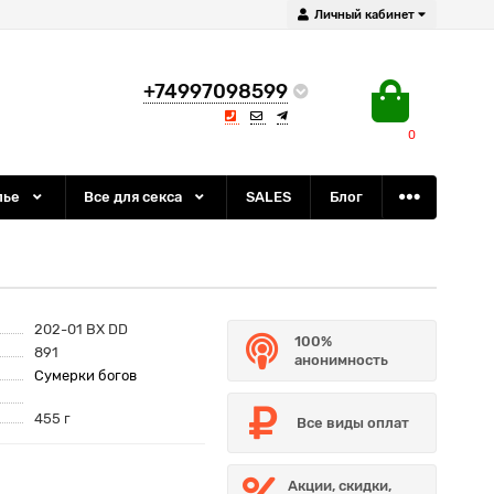
Личный кабинет
+74997098599
0
лье
Все для секса
SALES
Блог
202-01 BX DD
100%
891
анонимность
Сумерки богов
455 г
Все виды оплат
Акции, скидки,