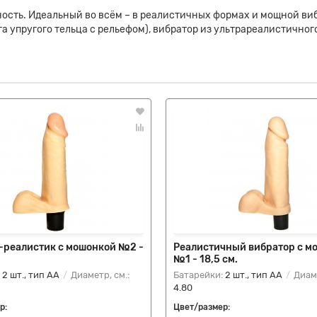
ущность. Идеальный во всём – в реалистичных формах и мощной в
а упругого тельца с рельефом), вибратор из ультрареалистичног
-реалистик с мошонкой №2 -
Реалистичный вибратор с м
№1 - 18,5 см.
:
2 шт., тип AA
Диаметр, см.:
Батарейки:
2 шт., тип AA
Диаме
4.80
р:
Цвет/размер: