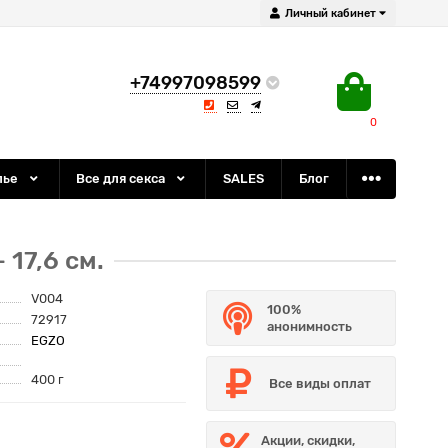
Личный кабинет
+74997098599
0
лье
Все для секса
SALES
Блог
17,6 см.
V004
100%
72917
анонимность
EGZO
400 г
Все виды оплат
Акции, скидки,