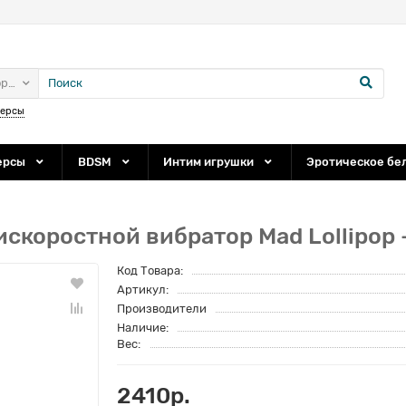
ории
персы
ерсы
BDSM
Интим игрушки
Эротическое бе
коростной вибратор Mad Lollipop - 
Код Товара:
Артикул:
Производители
Наличие:
Вес:
2410р.