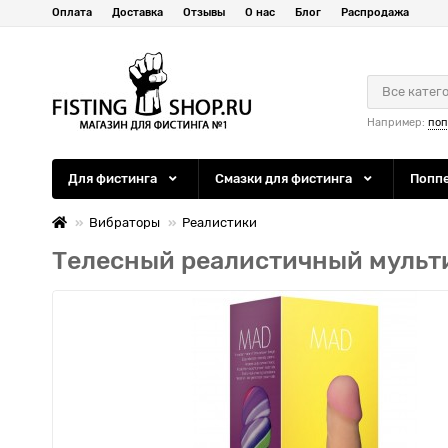
Оплата
Доставка
Отзывы
О нас
Блог
Распродажа
Все катег
Например:
по
Для фистинга
Смазки для фистинга
Попп
Вибраторы
Реалистики
Телесный реалистичный мультис