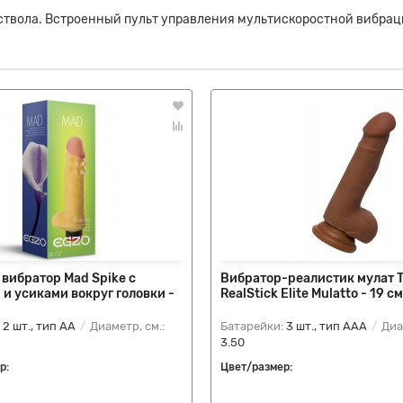
ствола. Встроенный пульт управления мультискоростной вибрац
вибратор Mad Spike с
Вибратор-реалистик мулат 
и усиками вокруг головки -
RealStick Elite Mulatto - 19 см
:
2 шт., тип AA
Диаметр, см.:
Батарейки:
3 шт., тип AAA
Диам
3.50
р:
Цвет/размер: