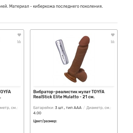
ией. Материал - киберкожа последнего поколения.
TOYFA
Вибратор-реалистик мулат TOYFA
Ви
.
RealStick Elite Mulatto - 21 см.
по
етр, см.:
Батарейки:
3 шт., тип AAA
Диаметр, см.:
Ба
4.00
3.5
Цвет/размер:
Цве