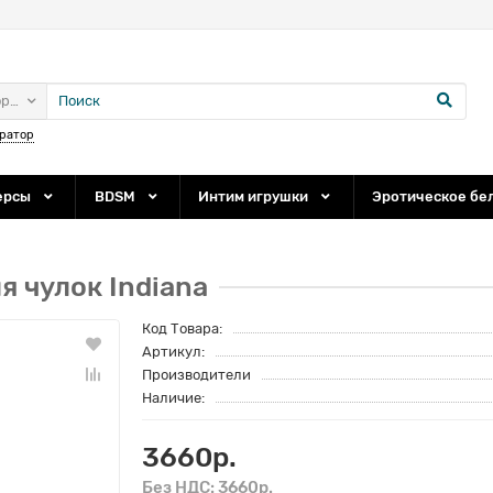
ории
ратор
ерсы
BDSM
Интим игрушки
Эротическое бе
я чулок Indiana
Код Товара:
Артикул:
Производители
Наличие:
3660р.
Без НДС: 3660р.