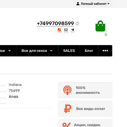
Личный кабинет
+74997098599
0
лье
Все для секса
SALES
Блог
Indiana
100%
75699
анонимность
Anais
Все виды оплат
Акции, скидки,