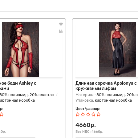
ое боди Ashley с
Длинная сорочка Apolonya с
рами
кружевным лифом
80% полиамид, 20% эластан
Материал:
80% полиамид, 20% 
картонная коробка
Упаковка:
картонная коробка
р:
Цвет/размер:
4660р.
40р.
Без НДС: 4660р.