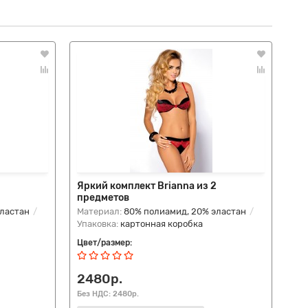
Яркий комплект Brianna из 2
Пе
предметов
1/
эластан
Материал:
80% полиамид, 20% эластан
Ко
Упаковка:
картонная коробка
по
Цвет/размер:
Цве
2480р.
5
Без НДС: 2480р.
Без