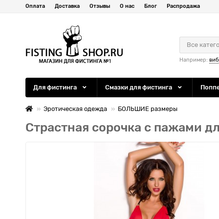
Оплата
Доставка
Отзывы
О нас
Блог
Распродажа
Все катег
Например:
виб
Для фистинга
Смазки для фистинга
Попп
Эротическая одежда
БОЛЬШИЕ размеры
Страстная сорочка с пажами дл