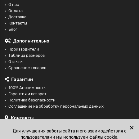
О нас
Оплата
Доставка
Контакты
Блог
Дополнительно
Производители
Таблица размеров
Отзывы
Сравнение товаров
Гарантии
100% Анонимность
Гарантия и возврат
Политика безопасности
Соглашение на обработку персональных данных
Контакты
+74997098599
✕
Для улучшения работы сайта и его взаимодействия с
sales@fisting-shop.ru
пользователями мы используем файлы cookie.