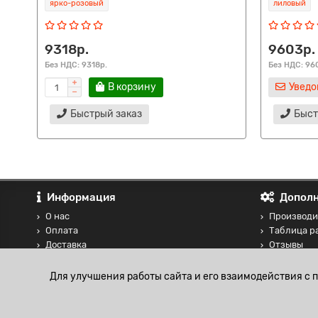
ярко-розовый
лиловый
9318р.
9603р.
Без НДС: 9318р.
Без НДС: 96
В корзину
Уведо
Быстрый заказ
Быст
Информация
Дополн
О нас
Производи
Оплата
Таблица р
Доставка
Отзывы
Контакты
Сравнение
Блог
Для улучшения работы сайта и его взаимодействия с 