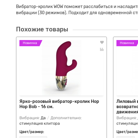
Вибратор-кролик WOW поможет расслабиться и насладит
вибрации (30 режимов). Подходит для одновременной стим
Похожие товары
Новинка
Новинка
Ярко-розовый вибратор-кролик Hop
Лиловый 
Hop Bob - 16 см.
возвратн
движениям
Вибрация:
Да
Дополнительно:
Вибрация:
стимуляция клитора
стимуляци
Цвет/размер:
Цвет/разме