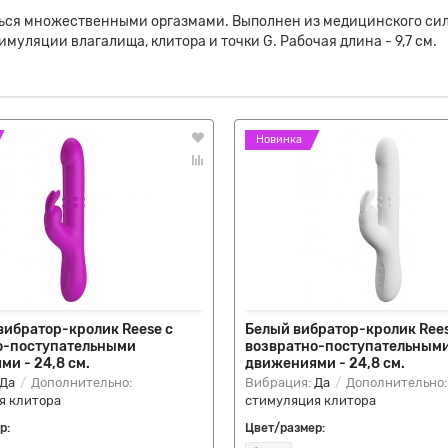
ься множественными оргазмами. Выполнен из медицинского сил
уляции влагалища, клитора и точки G. Рабочая длина - 9,7 см.
Новинка
вибратор-кролик Reese с
Белый вибратор-кролик Rees
о-поступательными
возвратно-поступательным
и - 24,8 см.
движениями - 24,8 см.
Да
Дополнительно:
Вибрация:
Да
Дополнительно:
я клитора
стимуляция клитора
р:
Цвет/размер: