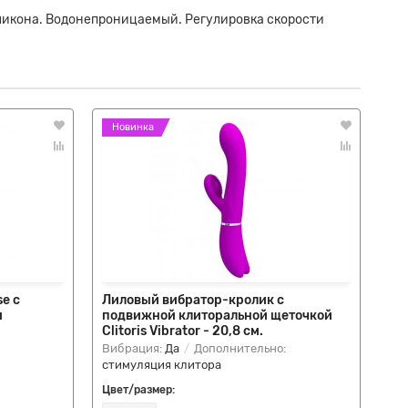
икона. Водонепроницаемый. Регулировка скорости
Новинка
Н
e с
Лиловый вибратор-кролик с
Ро
и
подвижной клиторальной щеточкой
ви
Clitoris Vibrator - 20,8 см.
Вибрация:
Да
Дополнительно:
Ви
стимуляция клитора
ст
Цвет/размер:
Цве