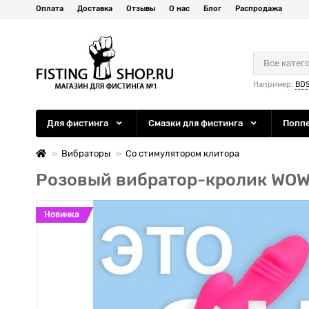
Оплата
Доставка
Отзывы
О нас
Блог
Распродажа
Все катег
Например:
BD
Для фистинга
Смазки для фистинга
Попп
Вибраторы
Со стимулятором клитора
Розовый вибратор-кролик WOW 
Новинка