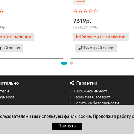
белый
7319р.
03р.
Без НДС: 7319р.
мить о наличии
Уведомить о наличии
рый заказ
Быстрый заказ
ительно
Гарантии
тели
100% Анонимность
азмеров
Гарантия и возврат
Политика безопасности
 товаров
Соглашение на обработку перс
данных
пользователями мы используем файлы cookie. Продолжая работу с
Принять