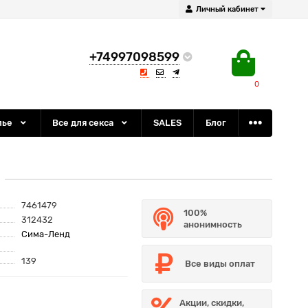
Личный кабинет
+74997098599
0
лье
Все для секса
SALES
Блог
7461479
100%
312432
анонимность
Сима-Ленд
139
Все виды оплат
Акции, скидки,