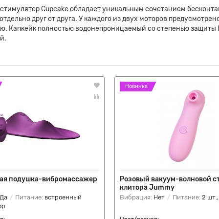
стимулятор Cupcake обладает уникальным сочетанием бесконта
тдельно друг от друга. У каждого из двух моторов предусмотрен
ю. Капкейк полностью водонепроницаемый со степенью защиты IP
й.
Новинка
ая подушка-вибромассажер
Розовый вакуум-волновой с
клитора Jummy
Да
Питание:
встроенный
Вибрация:
Нет
Питание:
2 шт.
ор