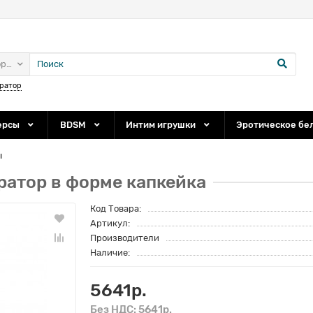
ории
ратор
ерсы
BDSM
Интим игрушки
Эротическое бе
ы
атор в форме капкейка
Код Товара:
Артикул:
Производители
Наличие:
5641р.
Без НДС: 5641р.