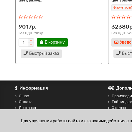
Цвет/размер:
Цвет/разме
фиолетовы
9017р.
32380р
Без НДС: 9017р.
Без НДС: 32
В корзину
Уведо
Быстрый заказ
Быст
Информация
Дополн
О нас
Производи
Оплата
Таблица р
Доставка
Отзывы
Контакты
Сравнение
Блог
Для улучшения работы сайта и его взаимодействия с 