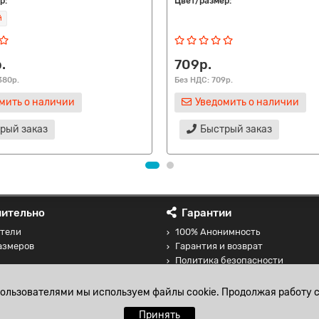
р:
Цвет/размер:
й
.
709р.
380р.
Без НДС: 709р.
мить о наличии
Уведомить о наличии
рый заказ
Быстрый заказ
ительно
Гарантии
тели
100% Анонимность
азмеров
Гарантия и возврат
Политика безопасности
 товаров
Соглашение на обработку перс
данных
пользователями мы используем файлы cookie. Продолжая работу с
Принять