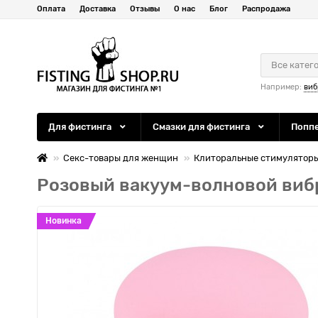
Оплата
Доставка
Отзывы
О нас
Блог
Распродажа
Все катег
Например:
виб
Для фистинга
Смазки для фистинга
Попп
Секс-товары для женщин
Клиторальные стимулятор
Розовый вакуум-волновой вибр
Новинка