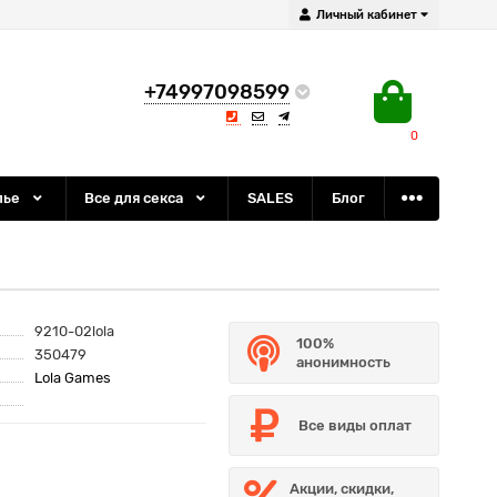
Личный кабинет
+74997098599
0
лье
Все для секса
SALES
Блог
9210-02lola
100%
350479
анонимность
Lola Games
Все виды оплат
Акции, скидки,