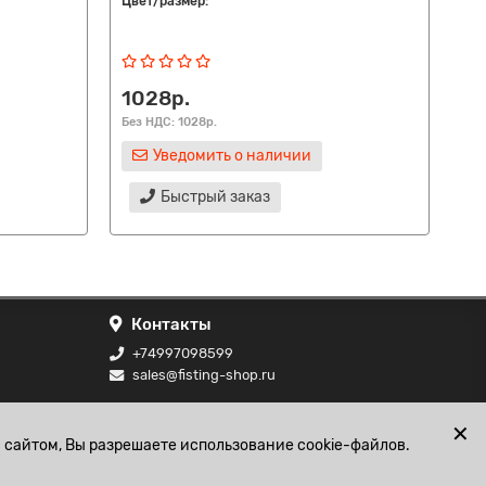
Цвет/размер:
Цве
ро
1028р.
46
Без НДС: 1028р.
Без
Уведомить о наличии
Быстрый заказ
Контакты
+74997098599
sales@fisting-shop.ru
ональных
✕
 сайтом, Вы разрешаете использование cookie-файлов.