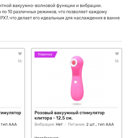
ктной вакуумно-волновой функции и вибрации.
о по 10 различных режимов, что позволяет каждому
X7, что делает его идеальным для наслаждения в ванне
Новинка
Н
тимулятор
Розовый вакуумный стимулятор
Ро
клитора - 12,5 см.
ст
, тип AAA
Вибрация:
Нет
Питание:
2 шт., тип AAA
Ви
сти