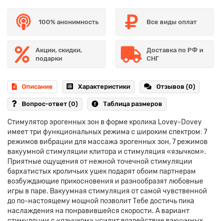
100% анонимность
Все виды оплат
Акции, скидки,
Доставка по РФ и
подарки
СНГ
Описание
Характеристики
Отзывов (0)
Вопрос-ответ
(0)
Таблица размеров
Стимулятор эрогенных зон в форме кролика Lovey-Dovey
имеет три функциональных режима с широким спектром: 7
режимов вибрации для массажа эрогенных зон, 7 режимов
вакуумной стимуляции клитора и стимуляция «язычком».
Приятные ощущения от нежной точечной стимуляции
бархатистых кроличьих ушек подарят обоим партнерам
возбуждающие прикосновения и разнообразят любовные
игры в паре. Вакуумная стимуляция от самой чувственной
до по-настоящему мощной позволит Тебе достичь пика
наслаждения на понравившейся скорости. А вариант
стимуляции с «язычком» усилит воздействие вакуумных