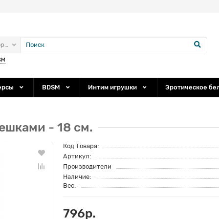
ории
SM
ерсы
BDSM
Интим игрушки
Эротическое бе
шками - 18 см.
Код Товара:
Артикул:
Производители
Наличие:
Вес:
796р.