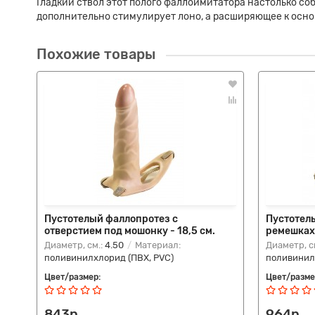
Гладкий ствол этот полого фаллоимитатора настолько соб
дополнительно стимулирует лоно, а расширяющее к основ
Похожие товары
Пустотелый фаллопротез с
Пустотел
отверстием под мошонку - 18,5 см.
ремешках 
Диаметр, см.:
4.50
Материал:
Диаметр, с
поливинилхлорид (ПВХ, PVC)
поливинил
Цвет/размер:
Цвет/разме
843р.
964р.