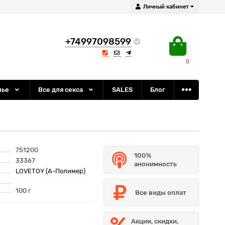
Личный кабинет
+74997098599
0
лье
Все для секса
SALES
Блог
751200
100%
33367
анонимность
LOVETOY (А-Полимер)
100 г
Все виды оплат
Акции, скидки,