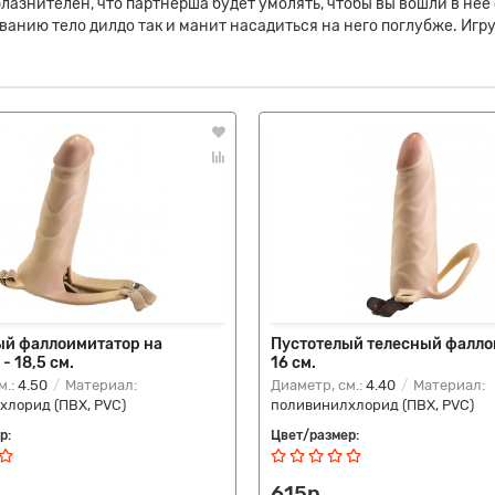
лазнителен, что партнерша будет умолять, чтобы вы вошли в нее
анию тело дилдо так и манит насадиться на него поглубже. Игр
ый фаллоимитатор на
Пустотелый телесный фалло
- 18,5 см.
16 см.
м.:
4.50
Материал:
Диаметр, см.:
4.40
Материал:
хлорид (ПВХ, PVC)
поливинилхлорид (ПВХ, PVC)
р:
Цвет/размер:
615р.