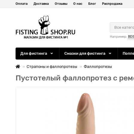
Оплата
Доставка
Отзывы
О нас
Блог
Распродажа
Все катег
Например:
BD
Для фистинга
Смазки для фистинга
Попп
Страпоны и фаллопротезы
Фаллопротезы
Пустотелый фаллопротез с реме