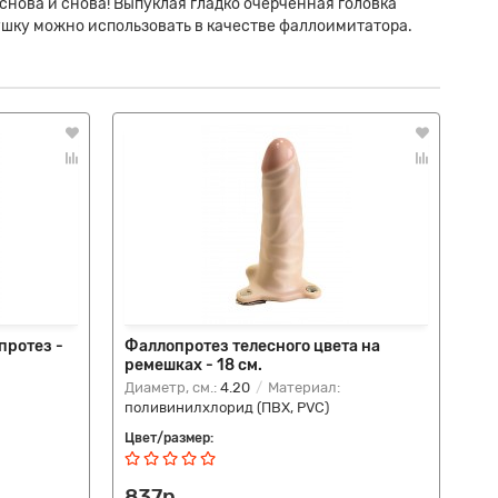
 снова и снова! Выпуклая гладко очерченная головка
ушку можно использовать в качестве фаллоимитатора.
протез -
Фаллопротез телесного цвета на
Пу
ремешках - 18 см.
- 1
Диаметр, см.:
4.20
Материал:
Диа
поливинилхлорид (ПВХ, PVC)
по
Цвет/размер:
Цве
837р.
8