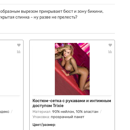
V-образным вырезом прикрывает бюст и зону бикини,
крытая спинка – ну разве не прелесть?
Костюм-сетка с рукавами и интимным
Кр
доступом Trixie
ндекс
Материал:
90% нейлон, 10% эластан
Ма
Упаковка:
прозрачный пакет
Упа
Цвет/размер:
Цве