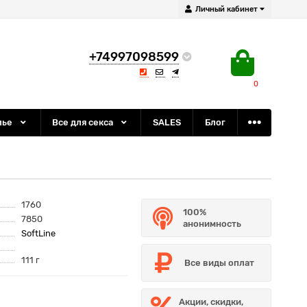
Личный кабинет
+74997098599
0
лье
Все для секса
SALES
Блог
1760
100%
7850
анонимность
SoftLine
111 г
Все виды оплат
Акции, скидки,