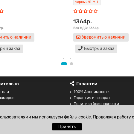
черный/S-M-L
1364р.
2р.
Без НДС: 1364р.
мить о наличии
Уведомить о наличии
рый заказ
Быстрый заказ
ительно
Гарантии
тели
100% Анонимность
азмеров
Гарантия и возврат
Политика безопасности
 товаров
Соглашение на обработку перс
данных
пользователями мы используем файлы cookie. Продолжая работу с
Принять