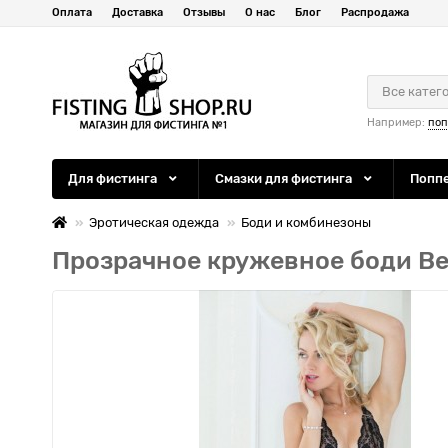
Оплата
Доставка
Отзывы
О нас
Блог
Распродажа
Все катег
Например:
по
Для фистинга
Смазки для фистинга
Попп
Эротическая одежда
Боди и комбинезоны
Прозрачное кружевное боди Be