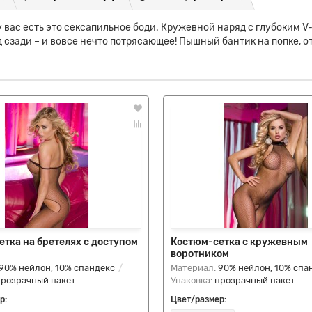
 у вас есть это сексапильное боди. Кружевной наряд с глубоким 
сзади – и вовсе нечто потрясающее! Пышный бантик на попке, от
тка на бретелях с доступом
Костюм-сетка с кружевным
воротником
90% нейлон, 10% спандекс
Материал:
90% нейлон, 10% спа
прозрачный пакет
Упаковка:
прозрачный пакет
р:
Цвет/размер: