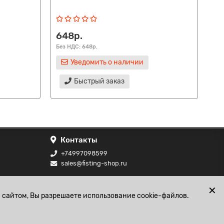
че
648р.
13
Без НДС: 648р.
Без
Уведомить о наличии
Быстрый заказ
Контакты
+74997098599
sales@fisting-shop.ru
ональных
✕
 сайтом, Вы разрешаете использование cookie-файлов.