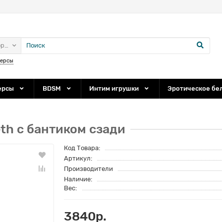
ории
персы
ерсы
BDSM
Интим игрушки
Эротическое бе
th с бантиком сзади
Код Товара:
Артикул:
Производители
Наличие:
Вес:
3840р.