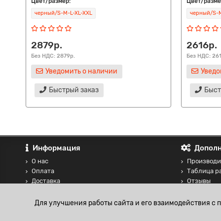
Цвет/размер:
Цвет/разме
черный/S-M-L-XL-XXL
черный/S-M
2879р.
2616р.
Без НДС: 2879р.
Без НДС: 26
Уведомить о наличии
Уведо
Быстрый заказ
Быст
Информация
Дополн
О нас
Производи
Оплата
Таблица р
Доставка
Отзывы
Контакты
Сравнение
Блог
Для улучшения работы сайта и его взаимодействия с 