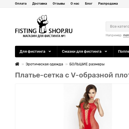
Оплата
Доставка
Отзывы
О нас
Блог
Распродажа
Все катег
Например:
по
Для фистинга
Смазки для фистинга
Попп
Эротическая одежда
БОЛЬШИЕ размеры
Платье-сетка с V-образной пло