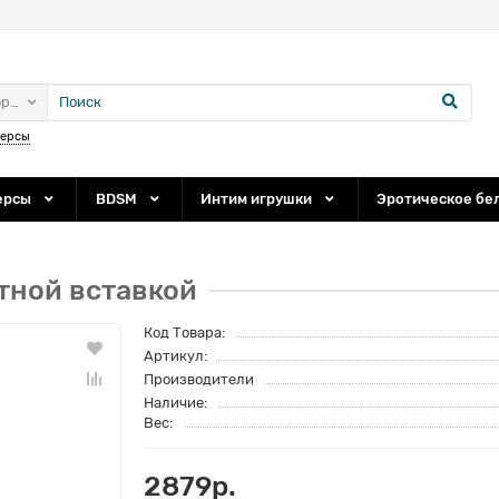
ории
персы
ерсы
BDSM
Интим игрушки
Эротическое бе
тной вставкой
Код Товара:
Артикул:
Производители
Наличие:
Вес:
2879р.