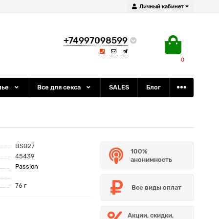
Личный кабинет
+74997098599
0
лье
Все для секса
SALES
Блог
BS027
100%
45439
анонимность
Passion
76 г
Все виды оплат
Акции, скидки,