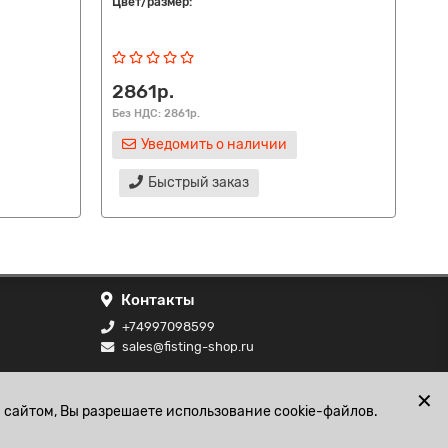
Цвет/размер:
Цве
го
2861р.
2
Без НДС: 2861р.
Без
Уведомить о наличии
Быстрый заказ
Контакты
+74997098599
sales@fisting-shop.ru
ональных
✕
 сайтом, Вы разрешаете использование cookie-файлов.