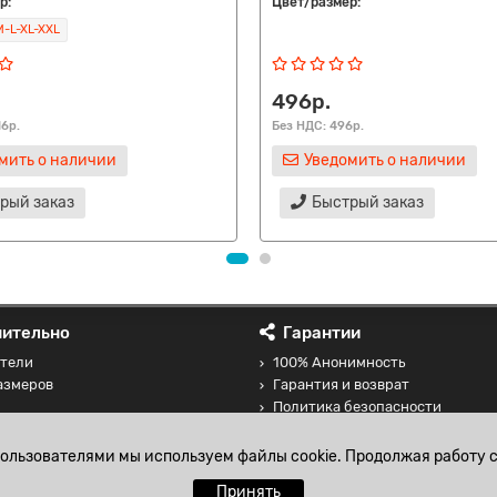
р:
Цвет/размер:
-L-XL-XXL
496р.
16р.
Без НДС: 496р.
мить о наличии
Уведомить о наличии
рый заказ
Быстрый заказ
ительно
Гарантии
тели
100% Анонимность
азмеров
Гарантия и возврат
Политика безопасности
 товаров
Соглашение на обработку перс
данных
пользователями мы используем файлы cookie. Продолжая работу с
Принять