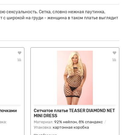
ою сексуальность. Сетка, словно нежная паутинка,
т с широкой на груди - женщина в таком платье выглядит
елочками
Сетчатое платье TEASER DIAMOND NET
Не
MINI DRESS
вка:
Материал:
92% нейлон, 8% спандекс
Упа
Упаковка:
картонная коробка