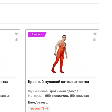
Новинка
Н
сетка
Красный мужской кэтсьюит-сетка
Му
ра
Функционал:
эротичная одежда
Фу
ластан
Материал:
85% полиамид, 15% эластан
Ма
Цвет/размер:
Цве
красный/S-M
бе