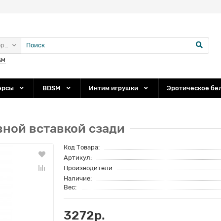
ории
SM
ерсы
BDSM
Интим игрушки
Эротическое бе
ной вставкой сзади
Код Товара:
Артикул:
Производители
Наличие:
Вес:
3272р.