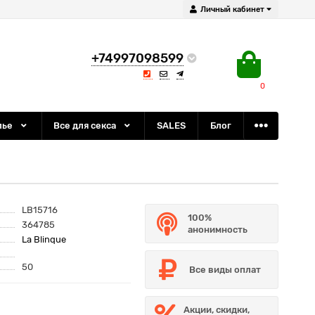
Личный кабинет
+74997098599
0
лье
Все для секса
SALES
Блог
LB15716
100%
364785
анонимность
La Blinque
50
Все виды оплат
Акции, скидки,