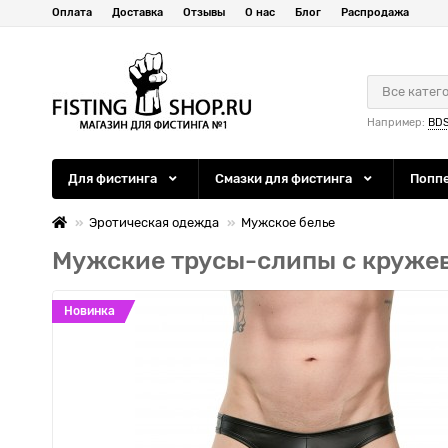
Оплата
Доставка
Отзывы
О нас
Блог
Распродажа
Все катег
Например:
BD
Для фистинга
Смазки для фистинга
Попп
Эротическая одежда
Мужское белье
Мужские трусы-слипы с кружев
Новинка