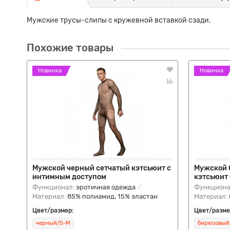
Мужские трусы-слипы с кружевной вставкой сзади.
Похожие товары
Новинка
Новинка
Мужской черный сетчатый кэтсьюит с
Мужской 
интимным доступом
кэтсьюит
Функционал:
эротичная одежда
Функциона
Материал:
85% полиамид, 15% эластан
Материал:
Цвет/размер:
Цвет/разме
черный/S-M
бирюзовый