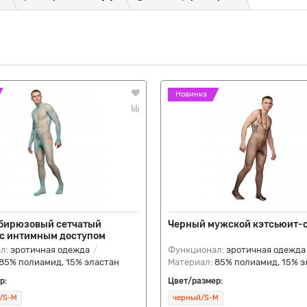
Новинка
бирюзовый сетчатый
Черный мужской кэтсьюит-
 с интимным доступом
л:
эротичная одежда
Функционал:
эротичная одежда
85% полиамид, 15% эластан
Материал:
85% полиамид, 15% э
р:
Цвет/размер:
/S-M
черный/S-M