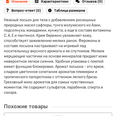
Описание
Характеристики
Отзывов (0)
Вопрос-ответ
(0)
Таблица размеров
Нежный лосьон для тела с добавлением роскошных
природных масел сафлоры, тунга молуккского из Азии,
подсолнуха, макадамии, кунжута, а еще в составе витамины
С, А, Е и пантенол. Крем бережно увлажняет кожу,
способствует заживлению мелких ранок. Феромоны в
составе лосьона настраивают на игривый лад
носительницу вкусного аромата и ее спутников. Мелкие
мерцающие частички на основе минералов придают коже
невероятное легкое сияние. Удобная упаковка с помпой
имеет функцию блокировки. Аромат лосьона - это яркое,
сладкое цветочное сочетание ароматов плюмерии и
тропического папоротника с оттенком легкого бриза.
Греховный микс ароматов для самых чувственных
моментов. Не содержит сульфатов, парабенов, спирта и
сахара.
Похожие товары