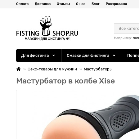
Оплата
Доставка
Отзывы
О нас
Блог
Распродажа
Все катег
Например:
по
Для фистинга
Смазки для фистинга
Попп
Секс-товары для мужчин
Мастурбаторы
Мастурбатор в колбе Xise