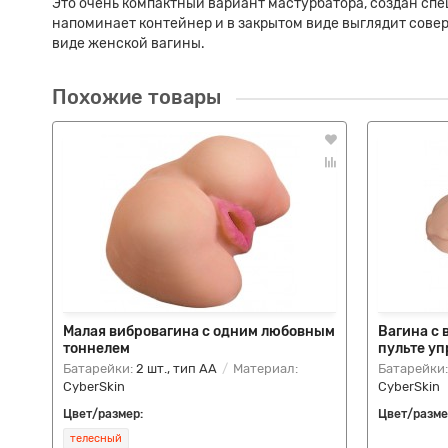
Это очень компактный вариант мастурбатора, создан спец
напоминает контейнер и в закрытом виде выглядит совер
виде женской вагины.
Похожие товары
Малая вибровагина с одним любовным
Вагина с
тоннелем
пульте у
Батарейки:
2 шт., тип AA
Материал:
Батарейки
CyberSkin
CyberSkin
Цвет/размер:
Цвет/разме
телесный