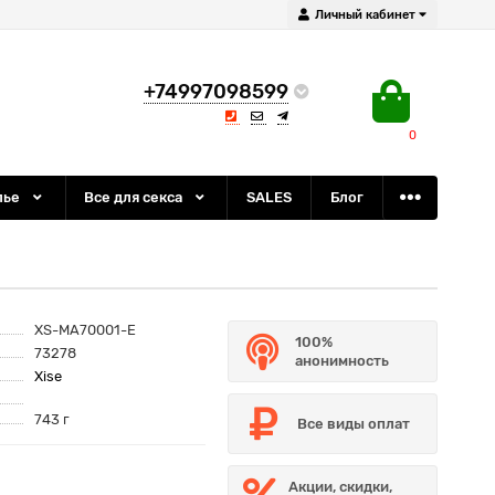
Личный кабинет
+74997098599
0
лье
Все для секса
SALES
Блог
XS-MA70001-E
100%
73278
анонимность
Xise
743 г
Все виды оплат
Акции, скидки,