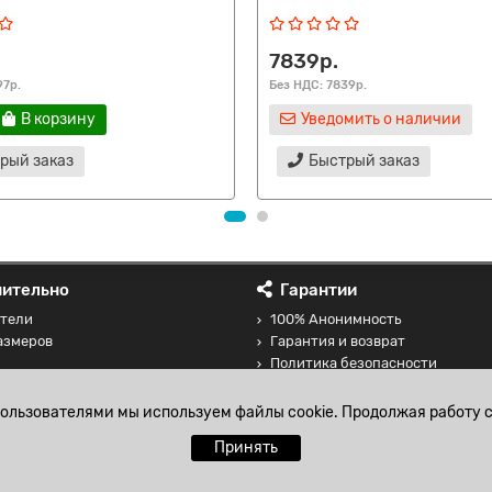
7839р.
97р.
Без НДС: 7839р.
В корзину
Уведомить о наличии
рый заказ
Быстрый заказ
ительно
Гарантии
тели
100% Анонимность
азмеров
Гарантия и возврат
Политика безопасности
 товаров
Соглашение на обработку перс
данных
пользователями мы используем файлы cookie. Продолжая работу с
Принять