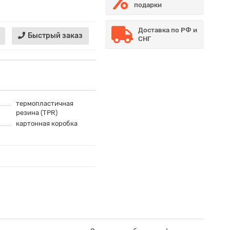
подарки
Доставка по РФ и
Быстрый заказ
СНГ
термопластичная
резина (TPR)
картонная коробка