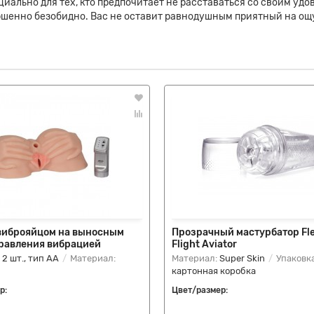
иально для тех, кто предпочитает не расставаться со своим удо
шенно безобидно. Вас не оставит равнодушным приятный на ощуп
 виброяйцом на выносным
Прозрачный мастурбатор Fle
правления вибрацией
Flight Aviator
:
2 шт., тип AA
Материал:
Материал:
Super Skin
Упаковка
картонная коробка
р:
Цвет/размер: