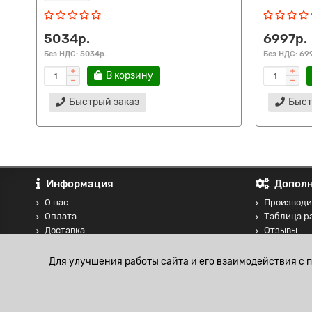
5034р.
6997р.
Без НДС: 5034р.
Без НДС: 69
В корзину
Быстрый заказ
Быст
Информация
Дополн
О нас
Производи
Оплата
Таблица р
Доставка
Отзывы
Контакты
Сравнение
Блог
Для улучшения работы сайта и его взаимодействия с 