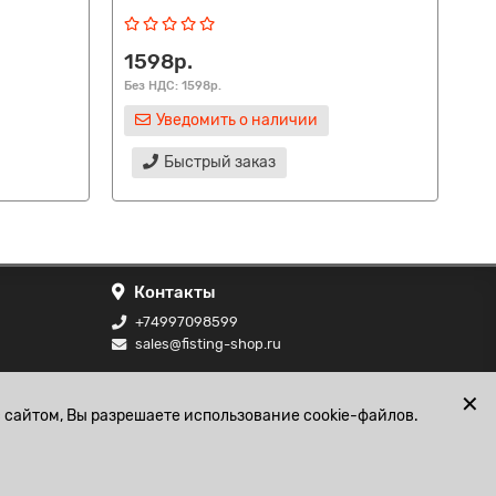
1598р.
3
Без НДС: 1598р.
Без
Уведомить о наличии
Быстрый заказ
Контакты
+74997098599
sales@fisting-shop.ru
ональных
✕
 сайтом, Вы разрешаете использование cookie-файлов.