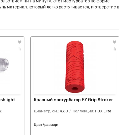
вольствием ни на минуту. Этот мастурбатор по форме
ь материал, который легко растягивается, и отверстие в
shlight
Красный мастурбатор EZ Grip Stroker
Ма
St
:
Диаметр, см.:
4.60
Коллекция:
PDX Elite
Ма
(TP
Цвет/размер:
Цве