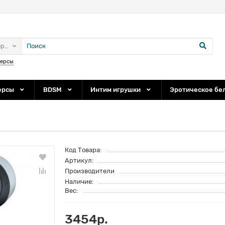
ории
персы
ерсы
BDSM
Интим игрушки
Эротическое бе
Код Товара:
Артикул:
Производители
Наличие:
Вес:
3454р.