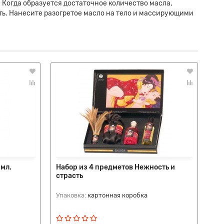
Когда образуется достаточное количество масла,
ть. Нанесите разогретое масло на тело и массирующими
 мл.
Набор из 4 предметов Нежность и
Ма
страсть
кл
25
Упаковка:
картонная коробка
Упа