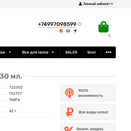
Личный кабинет
+74997098599
0
лье
Все для секса
SALES
Блог
30 мл.
722002
100%
132797
анонимность
ToyFa
42 г
Все виды оплат
Акции, скидки,