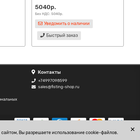
5040р.
22
Без НДС: 5040р.
Без
Уведомить о наличии
Быстрый заказ
Контакты
+74997098599
sales@fisting-shop.ru
ональных
✕
 сайтом, Вы разрешаете использование cookie-файлов.
0
+74997098599