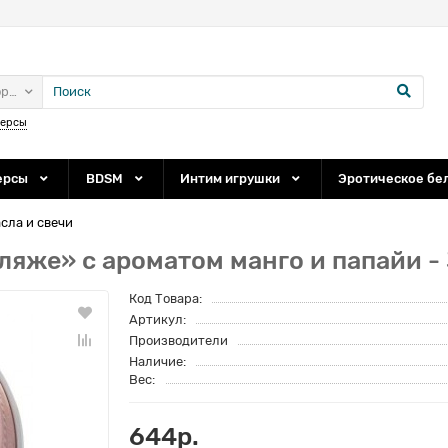
ории
персы
ерсы
BDSM
Интим игрушки
Эротическое бе
сла и свечи
яже» с ароматом манго и папайи - 
Код Товара:
Артикул:
Производители
Наличие:
Вес:
644р.