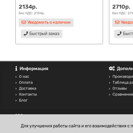
2134р.
2710р.
Без НДС: 2134р.
Без НДС: 271
Уведомить о наличии
Уведо
Быстрый заказ
Быст
Информация
Дополн
О нас
Производи
Оплата
Таблица р
Доставка
Отзывы
Контакты
Сравнение
Блог
Для улучшения работы сайта и его взаимодействия с 
Массажная свеча «Массаж на пляже» с ароматом манго и 
644р.