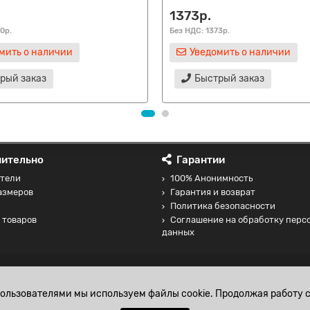
1373р.
0р.
Без НДС: 1373р.
мить о наличии
Уведомить о наличии
рый заказ
Быстрый заказ
ительно
Гарантии
тели
100% Анонимность
азмеров
Гарантия и возврат
Политика безопасности
 товаров
Соглашение на обработку перс
данных
пользователями мы используем файлы cookie. Продолжая работу с
папайи - 30 мл.