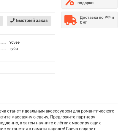
подарки
Доставка по РФ и
Быстрый заказ
СНГ
Yovee
туба
веча станет идеальным аксессуаром для романтического
ажгите массажную свечу. Предложите партнеру
медленно, а затем начните с лёгких массирующих
е останется в памяти надолго! Свеча подарит