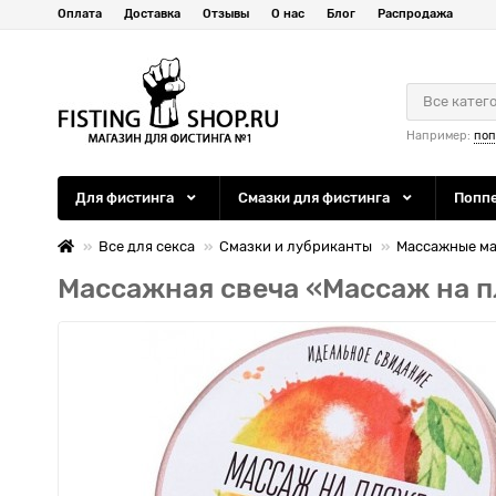
Оплата
Доставка
Отзывы
О нас
Блог
Распродажа
Все катег
Например:
по
Для фистинга
Смазки для фистинга
Попп
Все для секса
Смазки и лубриканты
Массажные ма
Массажная свеча «Массаж на пл