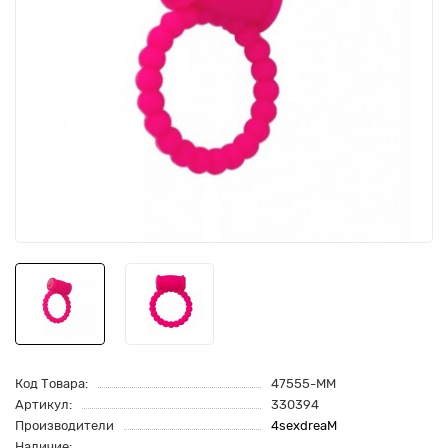
Код Товара:
47555-MM
Артикул:
330394
Производители
4sexdreaM
Наличие: