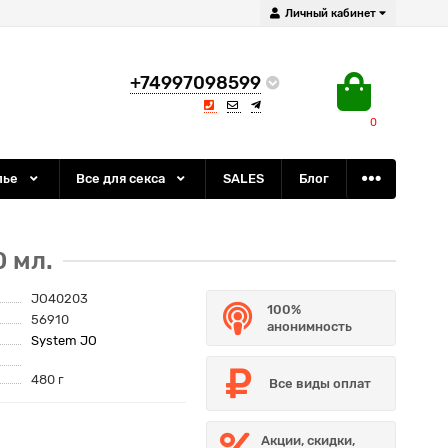
Личный кабинет
+74997098599
0
лье
Все для секса
SALES
Блог
 мл.
JO40203
100%
56910
анонимность
System JO
480 г
Все виды оплат
Акции, скидки,