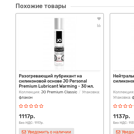
Похожие товары
Разогревающий лубрикант на
Нейтраль
силиконовой основе JO Personal
силиконов
Premium Lubricant Warming - 30 мл.
Коллекция:
JO Premium Classic
Упаковка:
Коллекция
флакон
Упаковка:
1117р.
1137р.
Без НДС: 1117р.
Без НДС: 113
Уведомить о наличии
Уведо