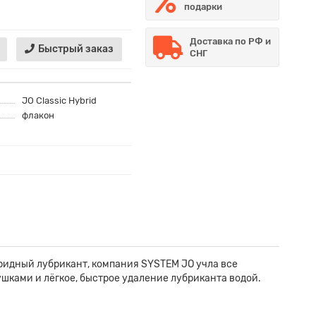
подарки
Доставка по РФ и
Быстрый заказ
СНГ
JO Classic Hybrid
флакон
бридный лубрикант, компания SYSTEM JO учла все
шками и лёгкое, быстрое удаление лубриканта водой.