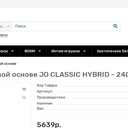
ории
персы
ерсы
BDSM
Интим игрушки
Эротическое бе
ой основе
ой основе JO CLASSIC HYBRID - 240
Код Товара:
Артикул:
Производители
Наличие:
Вес:
5639р.