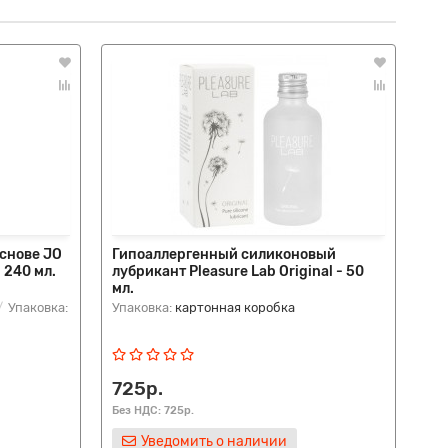
снове JO
Гипоаллергенный силиконовый
Ге
 240 мл.
лубрикант Pleasure Lab Original - 50
си
мл.
Упаковка:
Упаковка:
картонная коробка
Упа
725р.
92
Без НДС: 725р.
Без
Уведомить о наличии