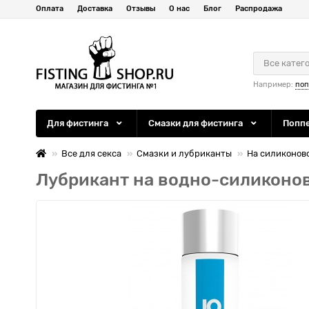
Оплата
Доставка
Отзывы
О нас
Блог
Распродажа
Все катег
Например:
по
Для фистинга
Смазки для фистинга
Попп
Все для секса
Смазки и лубриканты
На силиконов
Лубрикант на водно-силиконов